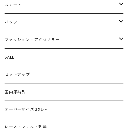
Tシャツ・スウェット・パーカー
キャミソールワンピース
スカート
ニット・カーディガン
ジャンパースカート
ペチスカート
パンツ
ベスト・ジレ
レギンス
ファッション・アクセサリー
ペチパンツ
バック
SALE
トートバック
サロペット
シューズ
セットアップ
ショルダーバック
ブーツ
ジャンプスーツ
帽子
国内即納品
リュックサック
パンプス
デニム
ヘアーアクセサリー
オーバーサイズ 3XL〜
財布
スニーカー
ストール
レース・フリル・刺繍