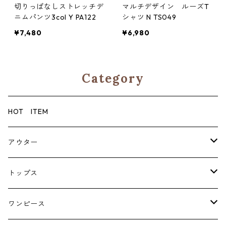
切りっぱなしストレッチデ
マルチデザイン ルーズT
ニムパンツ3col Y PA122
シャツ N TS049
¥7,480
¥6,980
Category
HOT ITEM
アウター
コート
トップス
ジャケット
ブラウス・シャツ
ワンピース