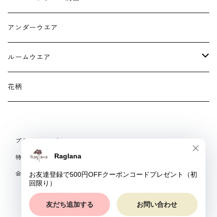
スマホケース スマホバック
サンダル
つけ襟
アンダーウエア
かごバック
イヤリング・ピアス
ルームウエア
ネックレス・ブローチ
パジャマ
花柄
マフラー
プライバシーポリシー
手袋、ハンドカバー
特定商取引法に基づく表記
会員規約
スマートフォンケース、バッグ
© Raglana
リング