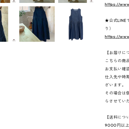
https://www
★公式LIN
り）
https://ww
【お届けに
こちらの商
お支払い確
仕入先や時
ざいます。
その場合は
らさせてい
【送料につ
9000円以