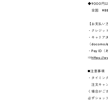
◆9000円
全国 ¥88
【お支払い
・クレジッ
・キャリア
（docomo/a
・Pay I
⇒
https://
◼️注意事項
・タイミン
注文キャン
く場合がご
必ずショッ