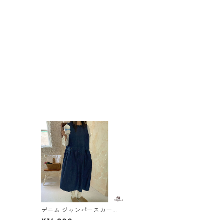
デニム ジャンパースカート
M 250162