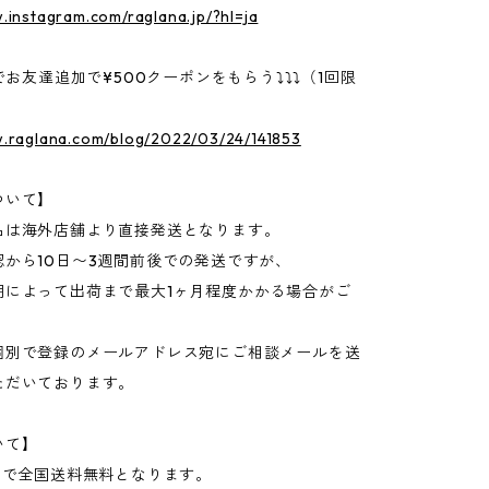
.instagram.com/raglana.jp/?hl=ja
Eでお友達追加で¥500クーポンをもらう⤵⤵⤵（1回限
w.raglana.com/blog/2022/03/24/141853
ついて】
品は海外店舗より直接発送となります。
認から10日〜3週間前後での発送ですが、
期によって出荷まで最大1ヶ月程度かかる場合がご
個別で登録のメールアドレス宛にご相談メールを送
ただいております。
いて】
上で全国送料無料となります。