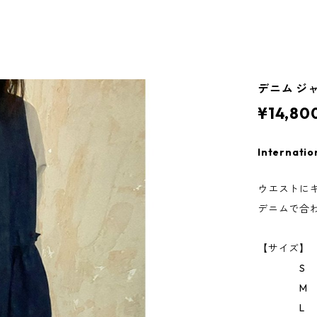
デニム ジャ
¥14,80
Internatio
ウエストに
デニムで合
【サイズ】
S 胸囲1
M 胸囲1
L 胸囲1