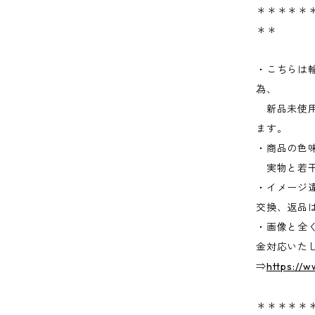
＊＊＊＊＊＊
＊＊
・こちらは
為、
新品未使用
ます。
・商品の色
実物と若干
・イメージ
交換、返品
・画像と全
金対応いた
⇒
https://
＊＊＊＊＊