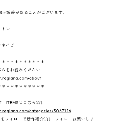
~3㎝誤差があることがございます。
ットン
＊ネイビー
＊＊＊＊＊＊＊＊＊＊＊
ちらをお読みください
w.raglana.com/about
＊＊＊＊＊＊＊＊＊＊＊
 ITEMSはこちら⤵⤵⤵
w.raglana.com/categories/3067126
gramをフォローで新作紹介⤵⤵⤵ フォローお願いしま