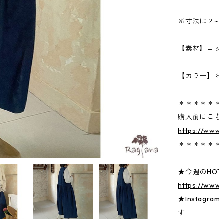
※寸法は２
【素材】コ
【カラー】
＊＊＊＊＊
購入前にこ
https://ww
＊＊＊＊＊
★今週のHOT
https://ww
★Insta
す