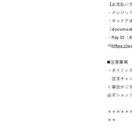
【お支払い
・クレジッ
・キャリア
（docomo/a
・Pay I
⇒
https://
◼️注意事項
・タイミン
注文キャン
く場合がご
必ずショッ
＊＊＊＊＊＊
＊＊