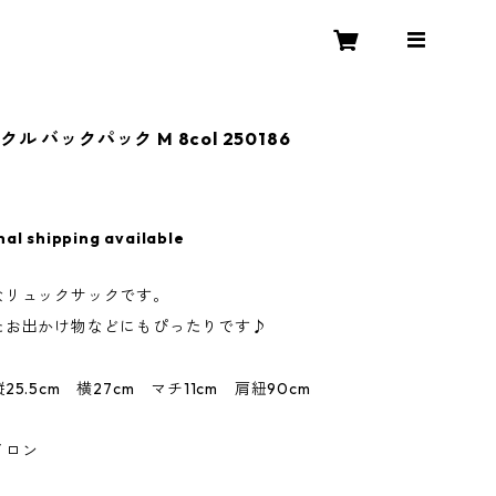
ル バックパック M 8col 250186
nal shipping available
なリュックサックです。
たお出かけ物などにもぴったりです♪
5.5cm 横27cm マチ11cm 肩紐90cm
イロン