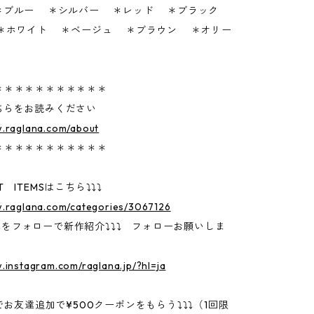
＊ブルー ＊シルバー ＊レッド ＊ブラック
ト ＊ベージュ ＊ブラウン ＊オリー
＊＊＊＊＊＊＊＊＊＊＊
ちらをお読みください
w.raglana.com/about
＊＊＊＊＊＊＊＊＊＊＊
 ITEMSはこちら⤵⤵⤵
w.raglana.com/categories/3067126
gramをフォローで新作紹介⤵⤵⤵ フォローお願いしま
.instagram.com/raglana.jp/?hl=ja
Eでお友達追加で¥500クーポンをもらう⤵⤵⤵（1回限