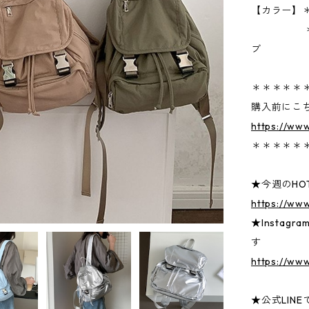
【カラー】
＊ホワイ
ブ
＊＊＊＊＊
購入前にこ
https://ww
＊＊＊＊＊
★今週のHOT
https://ww
★Insta
す
https://www
★公式LIN