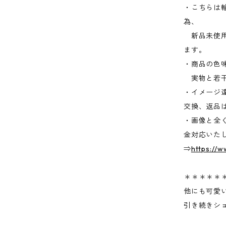
・こちらは
為、
新品未使用
ます。
・商品の色
実物と若干
・イメージ
交換、返品
・画像と全
金対応いた
⇒
https://
＊＊＊＊＊
他にも可愛
引き続きシ