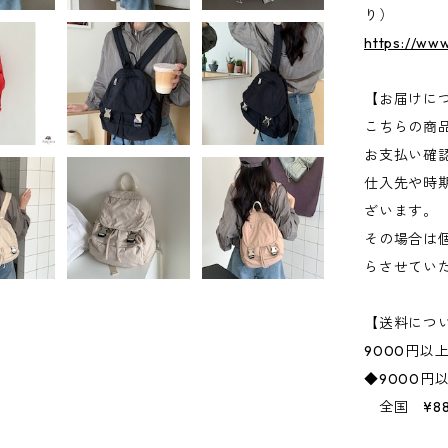
り）
https://ww
【お届けに
こちらの商
お支払い確
仕入先や時
ざいます。
その場合は
らさせてい
【送料につ
9000円以
◆9000円
全国 ¥88