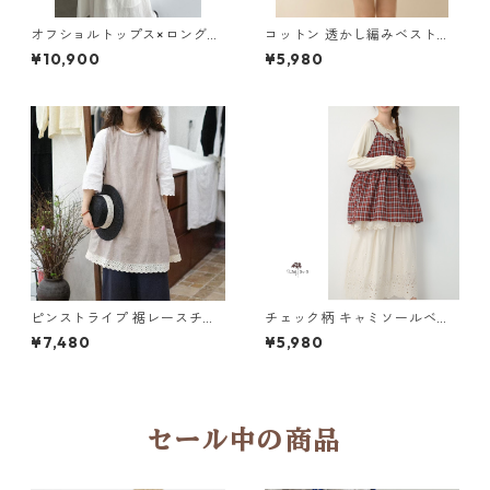
オフショルトップス×ロングス
コットン 透かし編みベスト 2
カート セットアップ 3col Y 2
col H 260039
¥10,900
¥5,980
60087
ピンストライプ 裾レースチュ
チェック柄 キャミソールベス
ニック 2col Y 260010
ト 4col Y 260005
¥7,480
¥5,980
セール中の商品