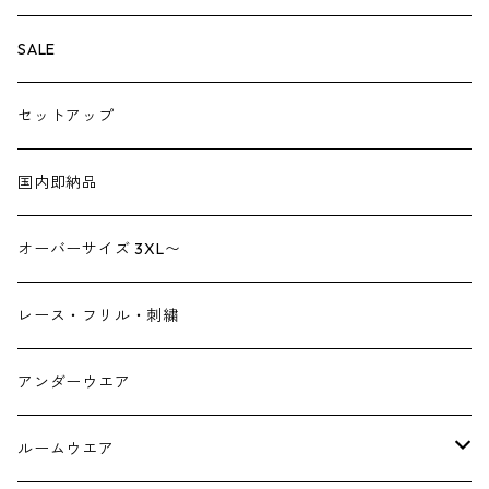
ペチパンツ
バック
SALE
トートバック
サロペット
シューズ
セットアップ
ショルダーバック
ブーツ
ジャンプスーツ
帽子
国内即納品
リュックサック
パンプス
デニム
ヘアーアクセサリー
オーバーサイズ 3XL〜
財布
スニーカー
ストール
レース・フリル・刺繍
スマホケース スマホバック
サンダル
つけ襟
アンダーウエア
かごバック
イヤリング・ピアス
ルームウエア