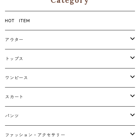
Category
HOT ITEM
アウター
コート
トップス
ジャケット
ブラウス・シャツ
ワンピース
Tシャツ・スウェット・パーカー
キャミソールワンピース
スカート
ニット・カーディガン
ジャンパースカート
ペチスカート
パンツ
ベスト・ジレ
レギンス
ファッション・アクセサリー