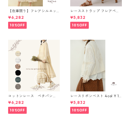
【在庫限り】フレアシルエッ
レースストラップ フレアペチ
ト キャミワンピース 2col N
パンツ Y 10925
¥6,282
¥5,832
WP123
10%OFF
10%OFF
コットンレース ペチパン
レースリボンベスト 4col Y 111
ツ 6 colors R2020131
15
¥6,282
¥5,832
10%OFF
10%OFF