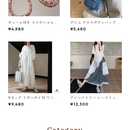
チャーム付き スマホショルダ
デニム クロスボディバッグ M
ーストラップ 5col H 260122
3col 250314
¥4,980
¥5,480
Vネック リボンタイ付 ワンピ
アシンメトリー レーストップ
ース M 250182
& チェック柄スカート セット
¥9,480
¥12,300
アップ M 250250