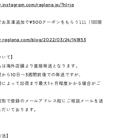
.instagram.com/raglana.jp/?hl=ja
Eでお友達追加で¥500クーポンをもらう⤵⤵⤵（1回限
w.raglana.com/blog/2022/03/24/141853
ついて】
品は海外店舗より直接発送となります。
認から10日〜3週間前後での発送ですが、
期によって出荷まで最大1ヶ月程度かかる場合がご
個別で登録のメールアドレス宛にご相談メールを送
ただいております。
方法】