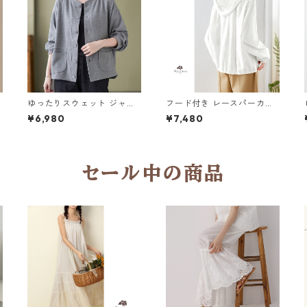
ゆったりスウェット ジャケ
フード付き レースパーカー
ット Y 11156
2col Y 25061
¥6,980
¥7,480
セール中の商品