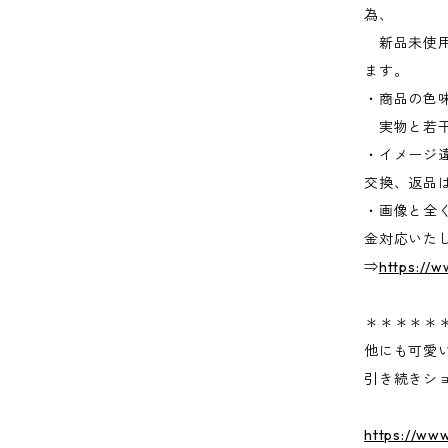
為、
新品未使用
ます。
・商品の色
実物と若干
・イメージ
交換、返品
・画像と全
金対応いた
⇒
https://
＊＊＊＊＊
他にも可愛
引き続きシ
https://ww