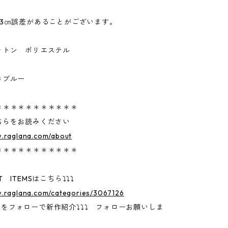
~3㎝誤差があることがございます。
ットン ポリエステル
＊ブルー
＊＊＊＊＊＊＊＊＊＊＊
ちらをお読みください
w.raglana.com/about
＊＊＊＊＊＊＊＊＊＊＊
 ITEMSはこちら⤵⤵⤵
w.raglana.com/categories/3067126
gramをフォローで新作紹介⤵⤵⤵ フォローお願いしま