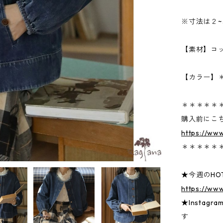
※寸法は２
【素材】コ
【カラー】
＊＊＊＊＊
購入前にこ
https://ww
＊＊＊＊＊
★今週のHOT
https://ww
★Insta
す