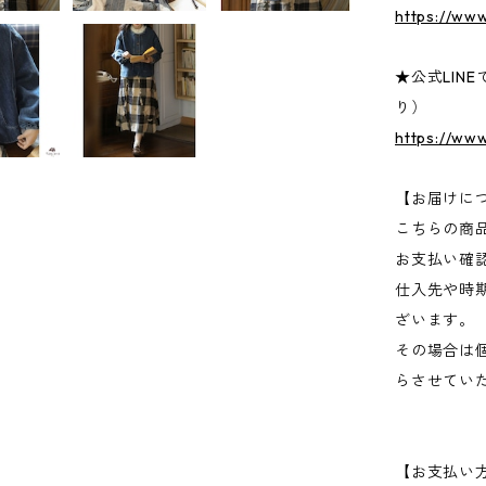
https://www
★公式LIN
り）
https://ww
【お届けに
こちらの商
お支払い確
仕入先や時
ざいます。
その場合は
らさせてい
【お支払い