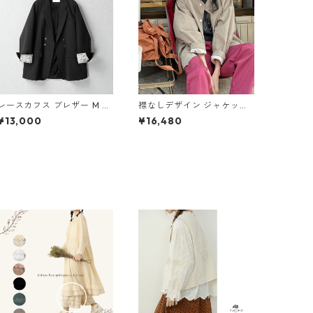
レースカフス ブレザー M 3c
襟なしデザイン ジャケット
ol 250495
M 2col 250377
¥13,000
¥16,480