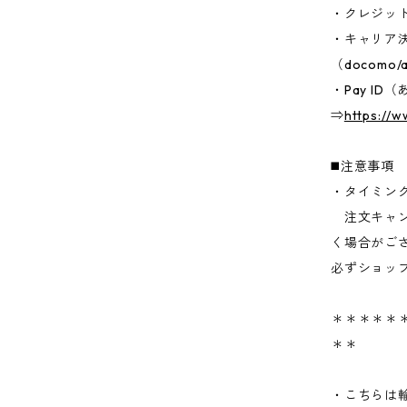
・クレジッ
・キャリア
（docomo/a
・Pay I
⇒
https://
◼️注意事項
・タイミン
注文キャン
く場合がご
必ずショッ
＊＊＊＊＊＊
＊＊
・こちらは