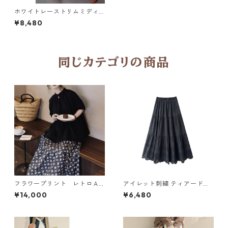
ホワイトレーストリムミディ
スカート Y 25054
¥8,480
同じカテゴリの商品
フラワープリント レトロＡ
アイレット刺繍 ティアードロ
ラインスカート N SLSK094
ングスカート6col H 260119
¥14,000
¥6,480