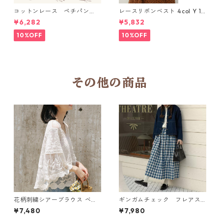
コットンレース ペチパン
レースリボンベスト 4col Y 111
ツ 6 colors R2020131
15
¥6,282
¥5,832
10%OFF
10%OFF
その他の商品
花柄刺繍シアーブラウス ベル
ギンガムチェック フレアス
スリーブ Vネックブラウス K
カート N SK075
¥7,480
¥7,980
260051