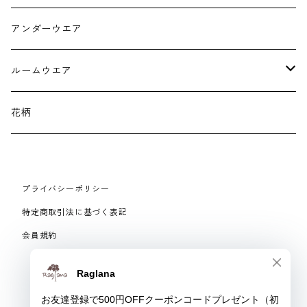
スマホケース スマホバック
サンダル
つけ襟
アンダーウエア
かごバック
イヤリング・ピアス
ルームウエア
ネックレス・ブローチ
パジャマ
花柄
マフラー
プライバシーポリシー
手袋、ハンドカバー
特定商取引法に基づく表記
会員規約
スマートフォンケース、バッグ
© Raglana
リング