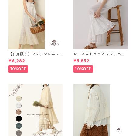
【在庫限り】フレアシルエッ
レースストラップ フレアペチ
ト キャミワンピース 2col N
パンツ Y 10925
¥6,282
¥5,832
WP123
10%OFF
10%OFF