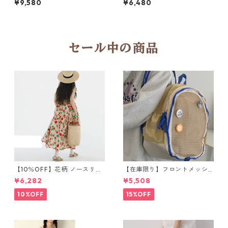
¥9,580
¥6,480
col Y 260088
セール中の商品
【10％OFF】花柄 ノースリー
【在庫限り】フロントメッシ
ブワンピース 10768
ュ バックパック M 2col 11170
¥6,282
¥5,508
10%OFF
15%OFF