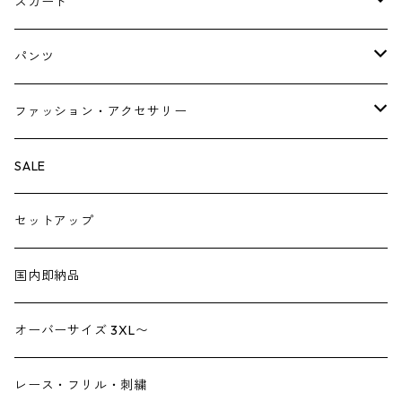
Tシャツ・スウェット・パーカー
キャミソールワンピース
スカート
ニット・カーディガン
ジャンパースカート
ペチスカート
パンツ
ベスト・ジレ
レギンス
ファッション・アクセサリー
ペチパンツ
バック
SALE
トートバック
サロペット
シューズ
セットアップ
ショルダーバック
ブーツ
ジャンプスーツ
帽子
国内即納品
リュックサック
パンプス
デニム
ヘアーアクセサリー
オーバーサイズ 3XL〜
財布
スニーカー
ストール
レース・フリル・刺繍