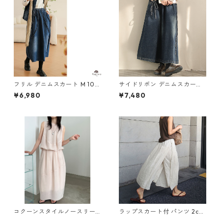
フリル デニムスカート M 105
サイドリボン デニムスカート
73
Y 10929
¥6,980
¥7,480
コクーンスタイルノースリー
ラップスカート付 パンツ 2col
ブトップス＆スカートセット 2
M 10658