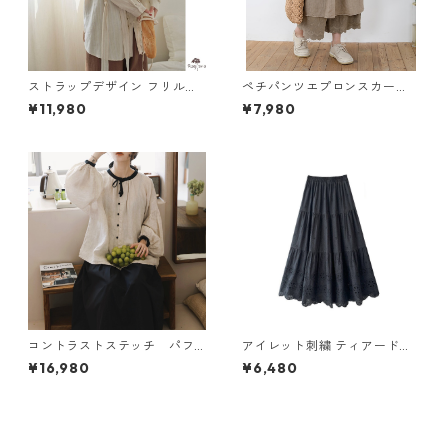
ストラップデザイン フリルブ
ペチパンツエプロンスカー
ラウス M 250393
ト 5col SK008
¥11,980
¥7,980
コントラストステッチ パフ
アイレット刺繍 ティアードロ
スリーブブラウス N SLBR115
ングスカート6col H 260119
¥16,980
¥6,480