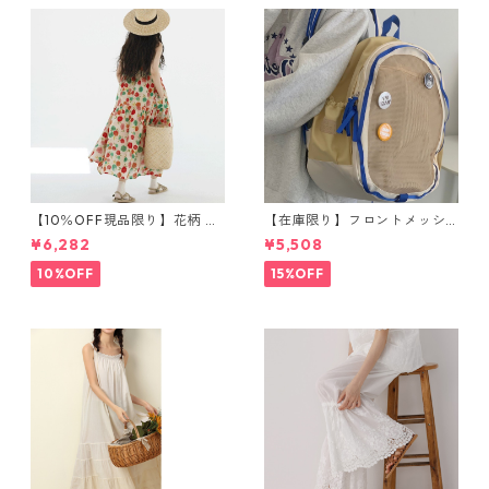
【10％OFF現品限り】花柄 ノ
【在庫限り】フロントメッシ
ースリーブワンピース 1076
ュ バックパック M 2col 11170
¥6,282
¥5,508
8
10%OFF
15%OFF