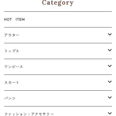
Category
HOT ITEM
アウター
コート
トップス
ジャケット
ブラウス・シャツ
ワンピース
Tシャツ・スウェット・パーカー
キャミソールワンピース
スカート
ニット・カーディガン
ジャンパースカート
ペチスカート
パンツ
ベスト・ジレ
レギンス
ファッション・アクセサリー