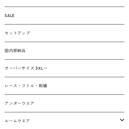
ペチパンツ
バック
SALE
トートバック
サロペット
シューズ
セットアップ
ショルダーバック
ブーツ
ジャンプスーツ
帽子
国内即納品
リュックサック
パンプス
デニム
ヘアーアクセサリー
オーバーサイズ 3XL〜
財布
スニーカー
ストール
レース・フリル・刺繍
スマホケース スマホバック
サンダル
つけ襟
アンダーウエア
かごバック
イヤリング・ピアス
ルームウエア