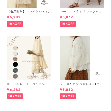
【在庫限り】フレアシルエッ
レースストラップ フレアペチ
ト キャミワンピース 2col N
パンツ Y 10925
¥6,282
¥5,832
WP123
10%OFF
10%OFF
コットンレース ペチパン
レースリボンベスト 4col Y 111
ツ 6 colors R2020131
15
¥6,282
¥5,832
10%OFF
10%OFF