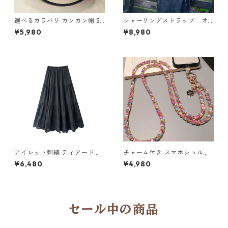
選べるカラバリ カンカン帽 5c
シャーリングストラップ オ
ol Y 260035
ーバーオール N CP021
¥5,980
¥8,980
アイレット刺繍 ティアードロ
チャーム付き スマホショルダ
ングスカート6col H 260119
ーストラップ 5col H 260122
¥6,480
¥4,980
セール中の商品