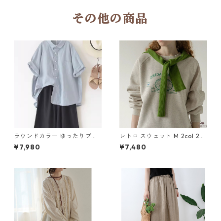
その他の商品
ラウンドカラー ゆったりブラ
レトロ スウェット M 2col 25
ウス 4col Y 260067
0439
¥7,980
¥7,480