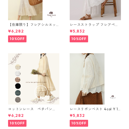
【在庫限り】フレアシルエッ
レースストラップ フレアペチ
ト キャミワンピース 2col N
パンツ Y 10925
¥6,282
¥5,832
WP123
10%OFF
10%OFF
コットンレース ペチパン
レースリボンベスト 4col Y 111
ツ 6 colors R2020131
15
¥6,282
¥5,832
10%OFF
10%OFF