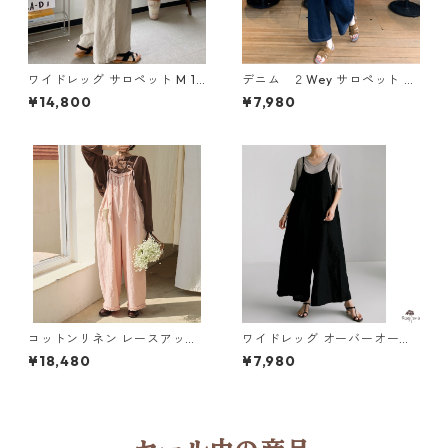
ワイドレッグ サロペット M 12
デニム ２Wey サロペット N
-007
CP015
¥14,800
¥7,980
コットンリネン レースアップ
ワイドレッグ オーバーオール
サロペット Y 260063
2col M 250309
¥18,480
¥7,980