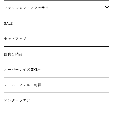
ベスト・ジレ
レギンス
ファッション・アクセサリー
ペチパンツ
バック
SALE
トートバック
サロペット
シューズ
セットアップ
ショルダーバック
ブーツ
ジャンプスーツ
帽子
国内即納品
リュックサック
パンプス
デニム
ヘアーアクセサリー
オーバーサイズ 3XL〜
財布
スニーカー
ストール
レース・フリル・刺繍
スマホケース スマホバック
サンダル
つけ襟
アンダーウエア
かごバック