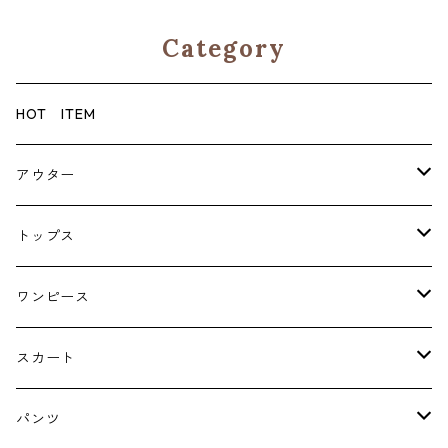
Category
HOT ITEM
アウター
コート
トップス
ジャケット
ブラウス・シャツ
ワンピース
Tシャツ・スウェット・パーカー
キャミソールワンピース
スカート
ニット・カーディガン
ジャンパースカート
ペチスカート
パンツ