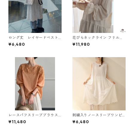
ロング丈 レイヤードベスト
花びらネックライン フリルブ
N VB101
ラウス M 250412
¥6,480
¥11,980
レースパフスリーブブラウス2
刺繍入りノースリーブワンピ
col H 260123
ース 2col H 260054
¥11,480
¥6,480