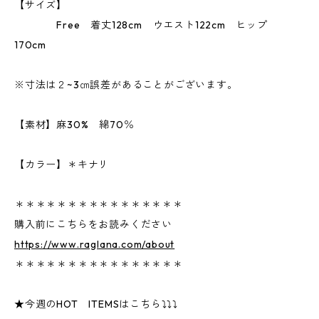
【サイズ】
Free 着丈128cm ウエスト122cm ヒップ
170cm
※寸法は２~3㎝誤差があることがございます。
【素材】麻30% 綿70％
【カラー】＊キナリ
＊＊＊＊＊＊＊＊＊＊＊＊＊＊＊＊
購入前にこちらをお読みください
https://www.raglana.com/about
＊＊＊＊＊＊＊＊＊＊＊＊＊＊＊＊
★今週のHOT ITEMSはこちら⤵⤵⤵