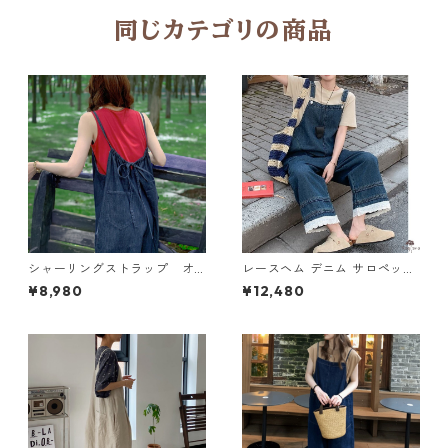
同じカテゴリの商品
シャーリングストラップ オ
レースヘム デニム サロペット
ーバーオール N CP021
M 11190
¥8,980
¥12,480