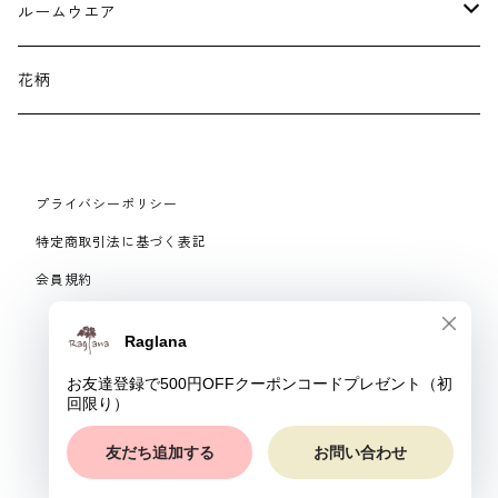
イヤリング・ピアス
ルームウエア
ネックレス・ブローチ
パジャマ
花柄
マフラー
プライバシーポリシー
手袋、ハンドカバー
特定商取引法に基づく表記
会員規約
スマートフォンケース、バッグ
© Raglana
リング
ベルト