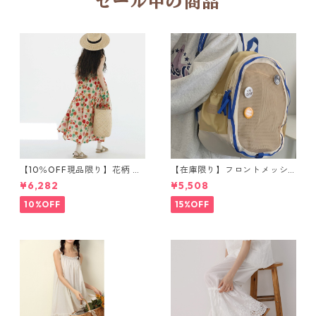
セール中の商品
【10％OFF現品限り】花柄 ノ
【在庫限り】フロントメッシ
ースリーブワンピース 1076
ュ バックパック M 2col 11170
¥6,282
¥5,508
8
10%OFF
15%OFF