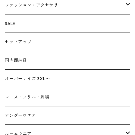
ベスト・ジレ
レギンス
ファッション・アクセサリー
ペチパンツ
バック
SALE
トートバック
サロペット
シューズ
セットアップ
ショルダーバック
ブーツ
ジャンプスーツ
帽子
国内即納品
リュックサック
パンプス
デニム
ヘアーアクセサリー
オーバーサイズ 3XL〜
財布
スニーカー
ストール
レース・フリル・刺繍
スマホケース スマホバック
サンダル
つけ襟
アンダーウエア
かごバック
イヤリング・ピアス
ルームウエア