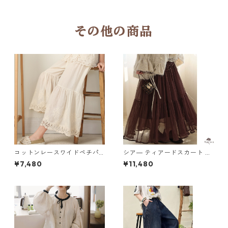
その他の商品
コットンレースワイドペチパ
シア― ティアードスカート M
ンツ 5 col R2020128
2col 250413
¥7,480
¥11,480