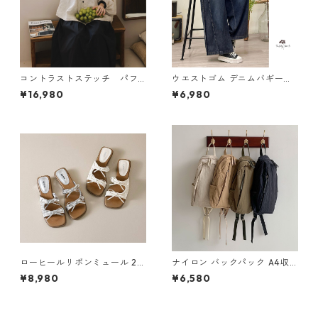
コントラストステッチ パフ
ウエストゴム デニムバギーパ
スリーブブラウス N SLBR115
ンツ 2col Y 260027
¥16,980
¥6,980
ローヒールリボンミュール 2c
ナイロン バックパック A4収
ol H 260118
納可能 4col M 10550
¥8,980
¥6,580