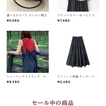
選べるカラバリ カンカン帽 5c
ラウンドカラー ゆったりブラ
ol Y 260035
ウス 4col Y 260067
¥5,980
¥7,980
シャーリングストラップ オ
アイレット刺繍 ティアードロ
ーバーオール N CP021
ングスカート6col H 260119
¥8,980
¥6,480
セール中の商品