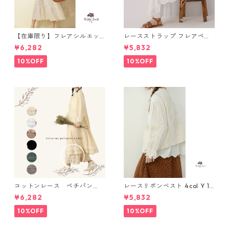
【在庫限り】フレアシルエッ
レースストラップ フレアペチ
ト キャミワンピース 2col N
パンツ Y 10925
¥6,282
¥5,832
WP123
10%OFF
10%OFF
コットンレース ペチパン
レースリボンベスト 4col Y 111
ツ 6 colors R2020131
15
¥6,282
¥5,832
10%OFF
10%OFF