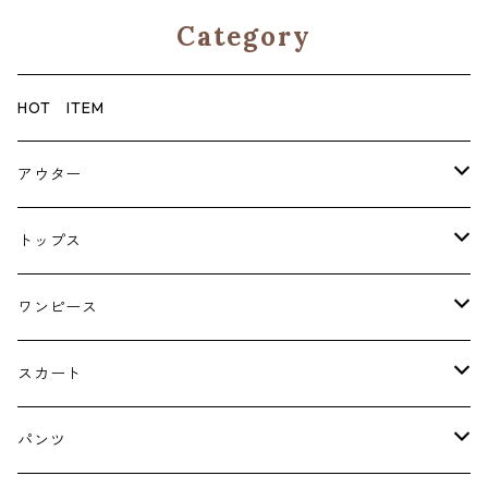
Category
HOT ITEM
アウター
コート
トップス
ジャケット
ブラウス・シャツ
ワンピース
Tシャツ・スウェット・パーカー
キャミソールワンピース
スカート
ニット・カーディガン
ジャンパースカート
ペチスカート
パンツ