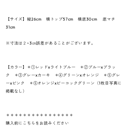
【サイズ】縦26cm 横トップ57cm 横底30cm 底マチ
31cm
※寸法は２~3㎝誤差があることがございます。
【カラー】＊①レッドxライトブルー ＊②ブルーxブラッ
ク ＊③グレーxカーキ ＊④グリーンxオレンジ ＊⑤グレ
ーxピンク ＊⑥オレンジxピーコックグリーン（1枚目写真に
掲載なし）
＊＊＊＊＊＊＊＊＊＊＊＊＊＊＊＊
購入前にこちらをお読みください