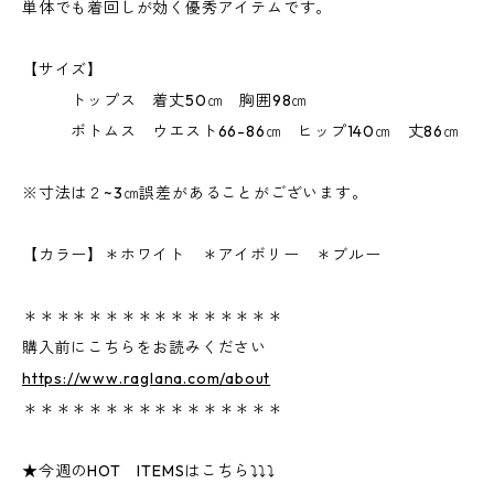
単体でも着回しが効く優秀アイテムです。
【サイズ】
トップス 着丈50㎝ 胸囲98㎝
ボトムス ウエスト66-86㎝ ヒップ140㎝ 丈86㎝
※寸法は２~3㎝誤差があることがございます。
【カラー】＊ホワイト ＊アイボリー ＊ブルー
＊＊＊＊＊＊＊＊＊＊＊＊＊＊＊＊
購入前にこちらをお読みください
https://www.raglana.com/about
＊＊＊＊＊＊＊＊＊＊＊＊＊＊＊＊
★今週のHOT ITEMSはこちら⤵⤵⤵