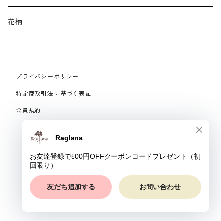
ネックレス・ブローチ
パジャマ
花柄
マフラー
プライバシーポリシー
手袋、ハンドカバー
特定商取引法に基づく表記
会員規約
スマートフォンケース、バッグ
© Raglana
リング
ベルト