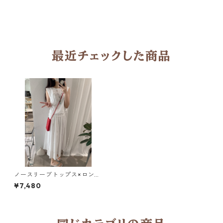
最近チェックした商品
ノースリーブトップス×ロング
スカート セットアップ 3col H
¥7,480
260060