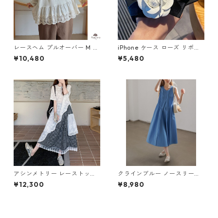
レースヘム プルオーバー M 25
iPhone ケース ローズ リボン
0417
スマホケース M 250368
¥10,480
¥5,480
アシンメトリー レーストップ
クラインブルー ノースリーブ
& チェック柄スカート セット
ロングドレス H 260113
¥12,300
¥8,980
アップ M 250250