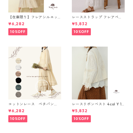
【在庫限り】フレアシルエッ
レースストラップ フレアペチ
ト キャミワンピース 2col N
パンツ Y 10925
¥6,282
¥5,832
WP123
10%OFF
10%OFF
コットンレース ペチパン
レースリボンベスト 4col Y 111
ツ 6 colors R2020131
15
¥6,282
¥5,832
10%OFF
10%OFF