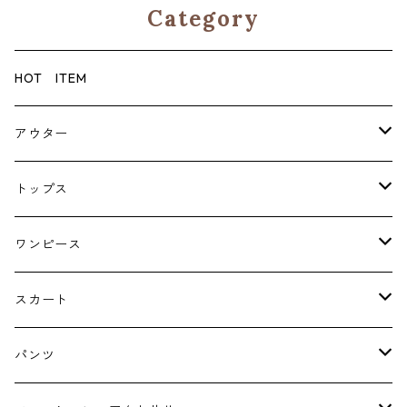
Category
HOT ITEM
アウター
コート
トップス
ジャケット
ブラウス・シャツ
ワンピース
Tシャツ・スウェット・パーカー
キャミソールワンピース
スカート
ニット・カーディガン
ジャンパースカート
ペチスカート
パンツ