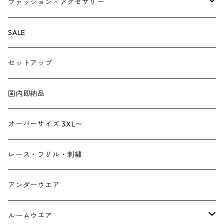
ベスト・ジレ
レギンス
ファッション・アクセサリー
ペチパンツ
バック
SALE
トートバック
サロペット
シューズ
セットアップ
ショルダーバック
ブーツ
ジャンプスーツ
帽子
国内即納品
リュックサック
パンプス
デニム
ヘアーアクセサリー
オーバーサイズ 3XL〜
財布
スニーカー
ストール
レース・フリル・刺繍
スマホケース スマホバック
サンダル
つけ襟
アンダーウエア
かごバック
イヤリング・ピアス
ルームウエア