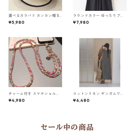
選べるカラバリ カンカン帽 5c
ラウンドカラー ゆったりブラ
ol Y 260035
ウス 4col Y 260067
¥5,980
¥7,980
チャーム付き スマホショルダ
コットンリネン ギンガムワン
ーストラップ 5col H 260122
ピ Y 260076
¥4,980
¥6,480
セール中の商品