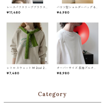
レースパフスリーブブラウス2
バケツ型ショルダーバッグ 6c
col H 260123
ol H 260109
¥11,480
¥6,980
レトロ スウェット M 2col 25
オーバーサイズ 長袖プルオー
0439
バー M 3col 250378
¥7,480
¥8,980
Category