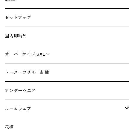
トートバック
サロペット
シューズ
セットアップ
ショルダーバック
ブーツ
ジャンプスーツ
帽子
国内即納品
リュックサック
パンプス
デニム
ヘアーアクセサリー
オーバーサイズ 3XL〜
財布
スニーカー
ストール
レース・フリル・刺繍
スマホケース スマホバック
サンダル
つけ襟
アンダーウエア
かごバック
イヤリング・ピアス
ルームウエア
ネックレス・ブローチ
パジャマ
花柄