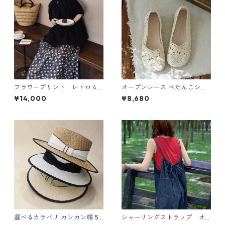
フラワープリント レトロＡ
オープンレース ぺたんこシュ
ラインスカート N SLSK094
ーズ 2col Y 260097
¥14,000
¥8,680
選べるカラバリ カンカン帽 5c
シャーリングストラップ オ
ol Y 260035
ーバーオール N CP021