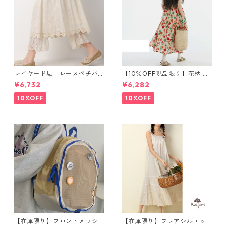
レイヤード風 レースペチパ
【10％OFF現品限り】花柄 ノ
ンツスカート 3col SK084
ースリーブワンピース 1076
¥6,732
¥6,282
8
10%OFF
10%OFF
【在庫限り】フロントメッシ
【在庫限り】フレアシルエッ