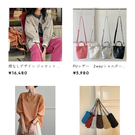
襟なしデザイン ジャケット M
PUレザー 2wayショルダーバ
2col 250377
ッグ 4col Ｎ BA062
¥16,480
¥5,980