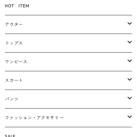
HOT ITEM
アウター
コート
トップス
ジャケット
ブラウス・シャツ
ワンピース
Tシャツ・スウェット・パーカー
キャミソールワンピース
スカート
ニット・カーディガン
ジャンパースカート
ペチスカート
パンツ
ベスト・ジレ
レギンス
ファッション・アクセサリー
ペチパンツ
バック
SALE