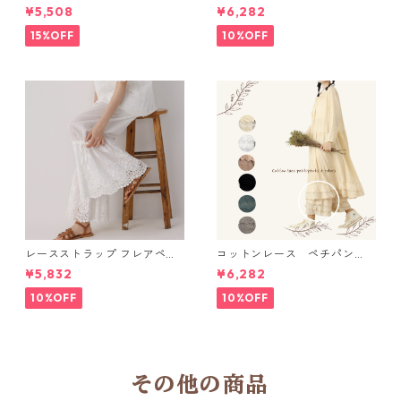
ュ バックパック M 2col 11170
ト キャミワンピース 2col N
¥5,508
¥6,282
WP123
15%OFF
10%OFF
レースストラップ フレアペチ
コットンレース ペチパン
パンツ Y 10925
ツ 6 colors R2020131
¥5,832
¥6,282
10%OFF
10%OFF
その他の商品