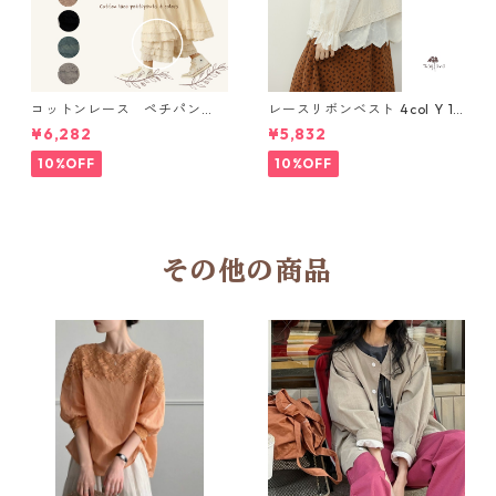
コットンレース ペチパン
レースリボンベスト 4col Y 111
ツ 6 colors R2020131
15
¥6,282
¥5,832
10%OFF
10%OFF
その他の商品