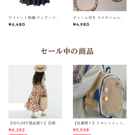
アイレット刺繍 ティアードロ
チャーム付き スマホショルダ
ングスカート6col H 260119
ーストラップ 5col H 260122
¥6,480
¥4,980
セール中の商品
【10％OFF現品限り】花柄 ノ
【在庫限り】フロントメッシ
ースリーブワンピース 1076
ュ バックパック M 2col 11170
¥6,282
¥5,508
8