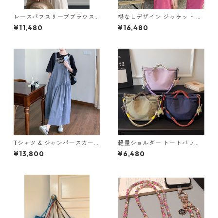
レースパフスリーブブラウス2
襟なしデザイン ジャケット M
col H 260123
2col 250377
¥11,480
¥16,480
Tシャツ & ジャンパースカート
軽量ショルダー トートバッグ
セットアップ M 250310
3col Y 260019
¥13,800
¥6,480