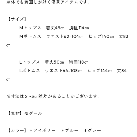
単体でも着回しが効く優秀アイテムです。
【サイズ】
Mトップス 着丈49㎝ 胸囲114㎝
Mボトムス ウエスト62-104㎝ ヒップ140㎝ 丈83
㎝
Lトップス 着丈50㎝ 胸囲118㎝
Lボトムス ウエスト66-108㎝ ヒップ144㎝ 丈84
㎝
※寸法は２~3㎝誤差があることがございます。
【素材】モダール
【カラー】＊アイボリー ＊ブルー ＊グレー