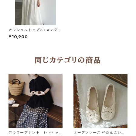
オフショルトップス×ロングス
カート セットアップ 3col Y 2
¥10,900
60087
同じカテゴリの商品
フラワープリント レトロＡ
オープンレース ぺたんこシュ