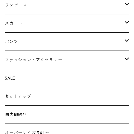
ジャケット
ブラウス・シャツ
ワンピース
Tシャツ・スウェット・パーカー
キャミソールワンピース
スカート
ニット・カーディガン
ジャンパースカート
ペチスカート
パンツ
ベスト・ジレ
レギンス
ファッション・アクセサリー
ペチパンツ
バック
SALE
トートバック
サロペット
シューズ
セットアップ
ショルダーバック
ブーツ
ジャンプスーツ
帽子
国内即納品
リュックサック
パンプス
デニム
ヘアーアクセサリー
オーバーサイズ 3XL〜