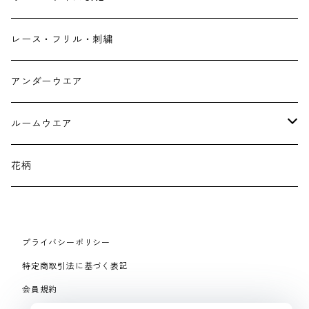
財布
スニーカー
ストール
レース・フリル・刺繍
スマホケース スマホバック
サンダル
つけ襟
アンダーウエア
かごバック
イヤリング・ピアス
ルームウエア
ネックレス・ブローチ
パジャマ
花柄
マフラー
プライバシーポリシー
手袋、ハンドカバー
特定商取引法に基づく表記
会員規約
スマートフォンケース、バッグ