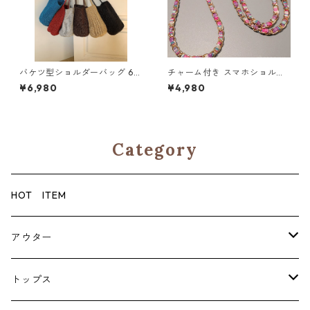
バケツ型ショルダーバッグ 6c
チャーム付き スマホショルダ
ol H 260109
ーストラップ 5col H 260122
¥6,980
¥4,980
Category
HOT ITEM
アウター
コート
トップス