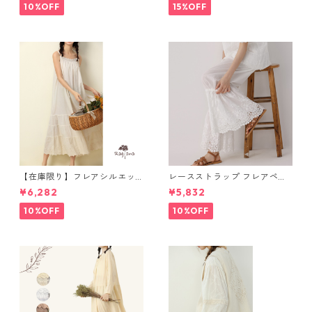
10%OFF
15%OFF
【在庫限り】フレアシルエッ
レースストラップ フレアペチ
ト キャミワンピース 2col N
パンツ Y 10925
¥6,282
¥5,832
WP123
10%OFF
10%OFF