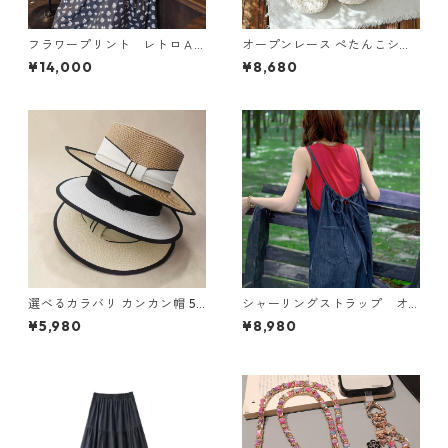
フラワープリント レトロＡ
オープンレース ぺたんこシュ
ラインスカート N SLSK094
ーズ 2col Y 260097
¥14,000
¥8,680
選べるカラバリ カンカン帽 5c
シャーリングストラップ オ
ol Y 260035
ーバーオール N CP021
¥5,980
¥8,980