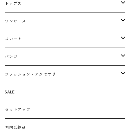
コート
トップス
ジャケット
ブラウス・シャツ
ワンピース
Tシャツ・スウェット・パーカー
キャミソールワンピース
スカート
ニット・カーディガン
ジャンパースカート
ペチスカート
パンツ
ベスト・ジレ
レギンス
ファッション・アクセサリー
ペチパンツ
バック
SALE
トートバック
サロペット
シューズ
セットアップ
ショルダーバック
ブーツ
ジャンプスーツ
帽子
国内即納品