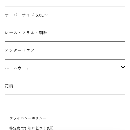
リュックサック
パンプス
デニム
ヘアーアクセサリー
オーバーサイズ 3XL〜
財布
スニーカー
ストール
レース・フリル・刺繍
スマホケース スマホバック
サンダル
つけ襟
アンダーウエア
かごバック
イヤリング・ピアス
ルームウエア
ネックレス・ブローチ
パジャマ
花柄
マフラー
プライバシーポリシー
手袋、ハンドカバー
特定商取引法に基づく表記