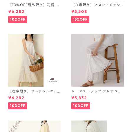
【10％OFF現品限り】花柄 ノ
【在庫限り】フロントメッシ
ースリーブワンピース 1076
ュ バックパック M 2col 11170
¥6,282
¥5,508
8
10%OFF
15%OFF
【在庫限り】フレアシルエッ
レースストラップ フレアペチ
ト キャミワンピース 2col N
パンツ Y 10925
¥6,282
¥5,832
WP123
10%OFF
10%OFF