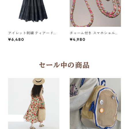
アイレット刺繍 ティアードロ
チャーム付き スマホショルダ
ングスカート6col H 260119
ーストラップ 5col H 260122
¥6,480
¥4,980
セール中の商品