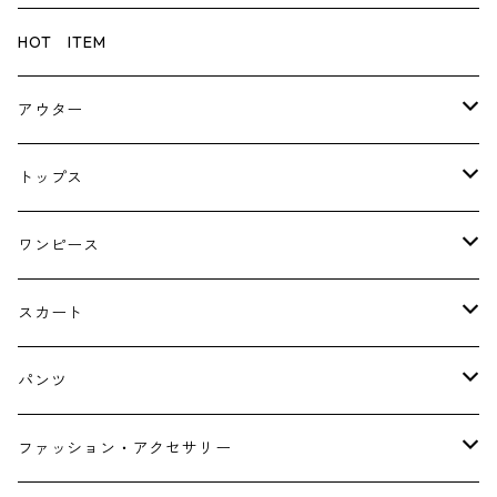
HOT ITEM
アウター
コート
トップス
ジャケット
ブラウス・シャツ
ワンピース
Tシャツ・スウェット・パーカー
キャミソールワンピース
スカート
ニット・カーディガン
ジャンパースカート
ペチスカート
パンツ
ベスト・ジレ
レギンス
ファッション・アクセサリー