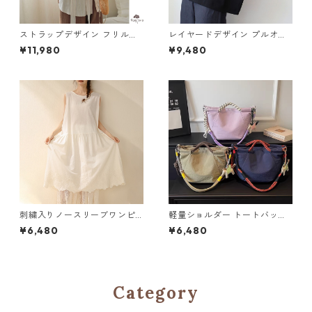
ストラップデザイン フリルブ
レイヤードデザイン プルオー
ラウス M 250393
バー M 250380
¥11,980
¥9,480
刺繍入りノースリーブワンピ
軽量ショルダー トートバッグ
ース 2col H 260054
3col Y 260019
¥6,480
¥6,480
Category