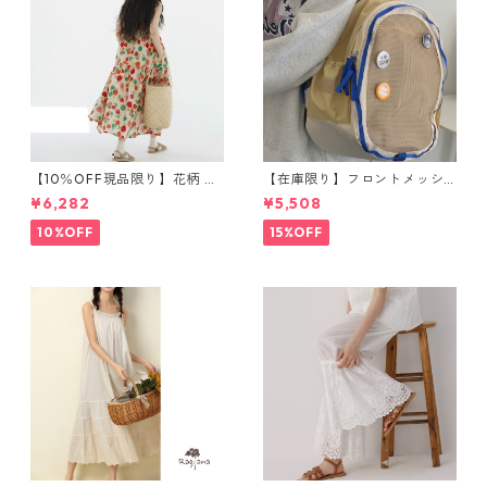
【10％OFF現品限り】花柄 ノ
【在庫限り】フロントメッシ
ースリーブワンピース 1076
ュ バックパック M 2col 11170
¥6,282
¥5,508
8
10%OFF
15%OFF