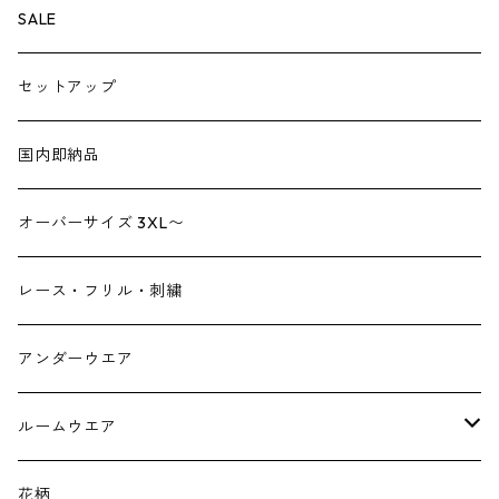
ペチパンツ
バック
SALE
トートバック
サロペット
シューズ
セットアップ
ショルダーバック
ブーツ
ジャンプスーツ
帽子
国内即納品
リュックサック
パンプス
デニム
ヘアーアクセサリー
オーバーサイズ 3XL〜
財布
スニーカー
ストール
レース・フリル・刺繍
スマホケース スマホバック
サンダル
つけ襟
アンダーウエア
かごバック
イヤリング・ピアス
ルームウエア
ネックレス・ブローチ
パジャマ
花柄