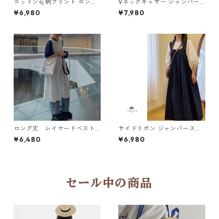
コットン花柄プリント ロング
Vネックギャザー ジャンパー
ワンピース 4col H 260053
スカート 3col Y 260024
¥6,980
¥7,980
ロング丈 レイヤードベスト
サイドリボン ジャンパースカ
N VB101
ートセットY 25060
¥6,480
¥6,980
セール中の商品