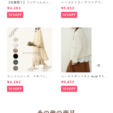
【在庫限り】フレアシルエッ
レースストラップ フレアペチ
ト キャミワンピース 2col N
パンツ Y 10925
¥6,282
¥5,832
WP123
10%OFF
10%OFF
コットンレース ペチパン
レースリボンベスト 4col Y 111
ツ 6 colors R2020131
15
¥6,282
¥5,832
10%OFF
10%OFF