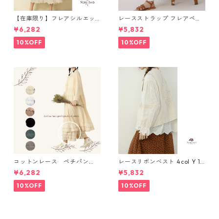
【在庫限り】フレアシルエッ
レースストラップ フレアペチ
ト キャミワンピース 2col N
パンツ Y 10925
¥6,282
¥5,832
WP123
10%OFF
10%OFF
コットンレース ペチパン
レースリボンベスト 4col Y 111
ツ 6 colors R2020131
15
¥6,282
¥5,832
10%OFF
10%OFF