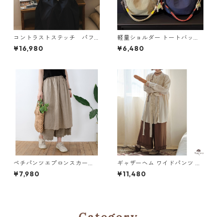
コントラストステッチ パフ
軽量ショルダー トートバッグ
スリーブブラウス N SLBR115
3col Y 260019
¥16,980
¥6,480
ペチパンツエプロンスカー
ギャザーヘム ワイドパンツ M
ト 5col SK008
3col 250397
¥7,980
¥11,480