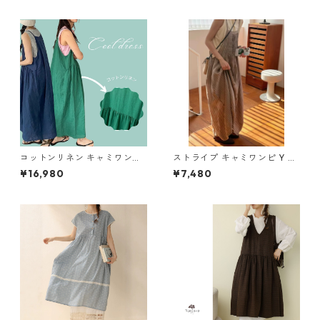
コットンリネン キャミワンピ
ストライプ キャミワンピ Y 26
M 2col 250325
0105
¥16,980
¥7,480