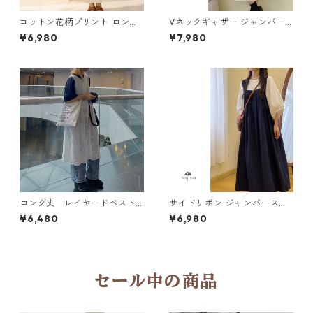
コットン花柄プリント ロング
Vネックギャザー ジャンパー
ワンピース 4col H 260053
スカート 3col Y 260024
¥6,980
¥7,980
ロング丈 レイヤードベスト
サイドリボン ジャンパースカ
N VB101
ートセットY 25060
¥6,480
¥6,980
セール中の商品