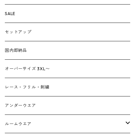
ペチパンツ
バック
SALE
トートバック
サロペット
シューズ
セットアップ
ショルダーバック
ブーツ
ジャンプスーツ
帽子
国内即納品
リュックサック
パンプス
デニム
ヘアーアクセサリー
オーバーサイズ 3XL〜
財布
スニーカー
ストール
レース・フリル・刺繍
スマホケース スマホバック
サンダル
つけ襟
アンダーウエア
かごバック
イヤリング・ピアス
ルームウエア