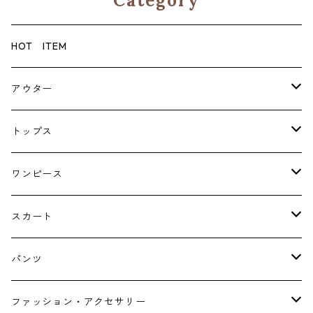
Category
HOT ITEM
アウター
コート
トップス
ジャケット
ブラウス・シャツ
ワンピース
Tシャツ・スウェット・パーカー
キャミソールワンピース
スカート
ニット・カーディガン
ジャンパースカート
ペチスカート
パンツ
ベスト・ジレ
レギンス
ファッション・アクセサリー