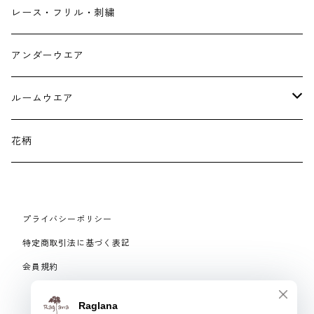
財布
スニーカー
ストール
レース・フリル・刺繍
スマホケース スマホバック
サンダル
つけ襟
アンダーウエア
かごバック
イヤリング・ピアス
ルームウエア
ネックレス・ブローチ
パジャマ
花柄
マフラー
プライバシーポリシー
手袋、ハンドカバー
特定商取引法に基づく表記
会員規約
スマートフォンケース、バッグ
© Raglana
リング