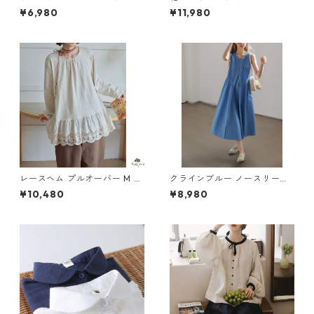
ンツ 2col Y 260027
ラウス M 250412
¥6,980
¥11,980
レースヘム プルオーバー M 25
クラインブルー ノースリーブ
0417
ロングドレス H 260113
¥10,480
¥8,980