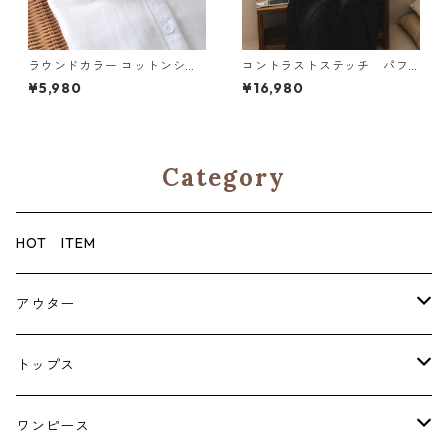
ラウンドカラー コットンシャ
コントラストステッチ パフ
ツ 2col N BR092
スリーブブラウス N SLBR115
¥5,980
¥16,980
Category
HOT ITEM
アウター
コート
トップス
ジャケット
ブラウス・シャツ
ワンピース