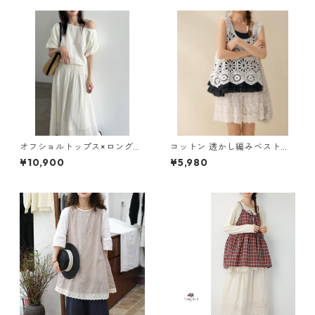
オフショルトップス×ロングス
コットン 透かし編みベスト 2
カート セットアップ 3col Y 2
col H 260039
¥10,900
¥5,980
60087