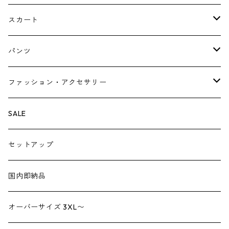
Tシャツ・スウェット・パーカー
キャミソールワンピース
スカート
ニット・カーディガン
ジャンパースカート
ペチスカート
パンツ
ベスト・ジレ
レギンス
ファッション・アクセサリー
ペチパンツ
バック
SALE
トートバック
サロペット
シューズ
セットアップ
ショルダーバック
ブーツ
ジャンプスーツ
帽子
国内即納品
リュックサック
パンプス
デニム
ヘアーアクセサリー
オーバーサイズ 3XL〜