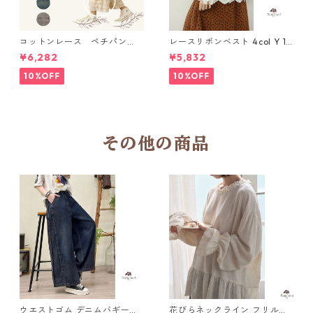
コットンレース ペチパン
レースリボンベスト 4col Y 111
ツ 6 colors R2020131
15
¥6,282
¥5,832
10%OFF
10%OFF
その他の商品
ウエストゴム デニムバギーパ
花びらネックライン フリルブ