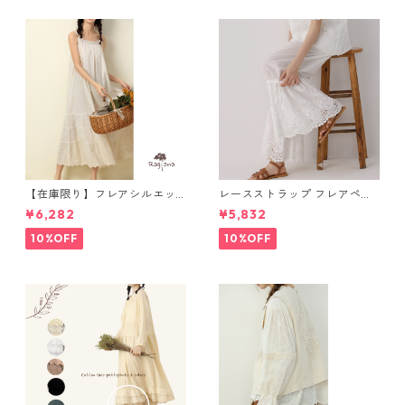
【在庫限り】フレアシルエッ
レースストラップ フレアペチ
ト キャミワンピース 2col N
パンツ Y 10925
¥6,282
¥5,832
WP123
10%OFF
10%OFF