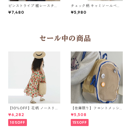
ピンストライプ 裾レースチュ
チェック柄 キャミソールベス
ニック 2col Y 260010
ト 4col Y 260005
¥7,480
¥5,980
セール中の商品
【10％OFF】花柄 ノースリー
【在庫限り】フロントメッシ
ブワンピース 10768
ュ バックパック M 2col 11170
¥6,282
¥5,508
10%OFF
15%OFF