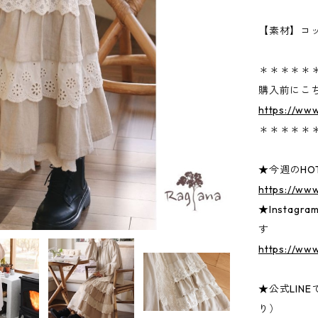
【素材】コ
＊＊＊＊＊
購入前にこ
https://ww
＊＊＊＊＊
★今週のHOT
https://ww
★Insta
す
https://www
★公式LIN
り）