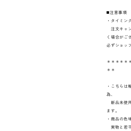
◼️注意事項
・タイミン
注文キャン
く場合がご
必ずショッ
＊＊＊＊＊＊
＊＊
・こちらは
為、
新品未使用
ます。
・商品の色
実物と若干