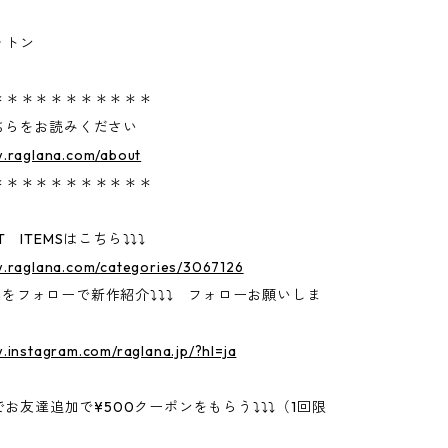
ットン
＊＊＊＊＊＊＊＊＊＊＊
ちらをお読みください
w.raglana.com/about
＊＊＊＊＊＊＊＊＊＊＊
 ITEMSはこちら⤵⤵⤵
w.raglana.com/categories/3067126
gramをフォローで新作紹介⤵⤵⤵ フォローお願いしま
.instagram.com/raglana.jp/?hl=ja
Eでお友達追加で¥500クーポンをもらう⤵⤵⤵（1回限