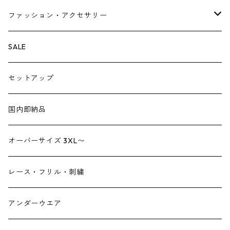
ベスト・ジレ
レギンス
ファッション・アクセサリー
ペチパンツ
バック
SALE
トートバック
サロペット
シューズ
セットアップ
ショルダーバック
ブーツ
ジャンプスーツ
帽子
国内即納品
リュックサック
パンプス
デニム
ヘアーアクセサリー
オーバーサイズ 3XL〜
財布
スニーカー
ストール
レース・フリル・刺繍
スマホケース スマホバック
サンダル
つけ襟
アンダーウエア
かごバック