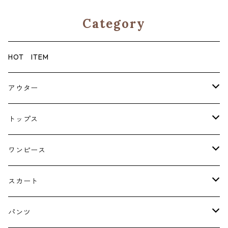
Category
HOT ITEM
アウター
コート
トップス
ジャケット
ブラウス・シャツ
ワンピース
Tシャツ・スウェット・パーカー
キャミソールワンピース
スカート
ニット・カーディガン
ジャンパースカート
ペチスカート
パンツ