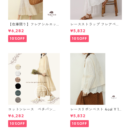
【在庫限り】フレアシルエッ
レースストラップ フレアペチ
ト キャミワンピース 2col N
パンツ Y 10925
¥6,282
¥5,832
WP123
10%OFF
10%OFF
コットンレース ペチパン
レースリボンベスト 4col Y 111
ツ 6 colors R2020131
15
¥6,282
¥5,832
10%OFF
10%OFF