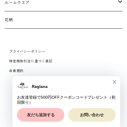
イヤリング・ピアス
ルームウエア
ネックレス・ブローチ
パジャマ
花柄
マフラー
プライバシーポリシー
手袋、ハンドカバー
特定商取引法に基づく表記
会員規約
スマートフォンケース、バッグ
© Raglana
リング
ベルト