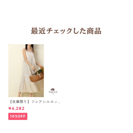
最近チェックした商品
【在庫限り】フレアシルエッ
ト キャミワンピース 2col N
¥6,282
WP123
10%OFF