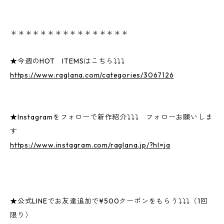
＊＊＊＊＊＊＊＊＊＊＊＊＊＊＊＊
★今週のHOT ITEMSはこちら⤵⤵⤵
https://www.raglana.com/categories/3067126
★Instagramをフォローで新作紹介⤵⤵⤵ フォローお願いしま
す
https://www.instagram.com/raglana.jp/?hl=ja
★公式LINEでお友達追加で¥500クーポンをもらう⤵⤵⤵（1回
限り）