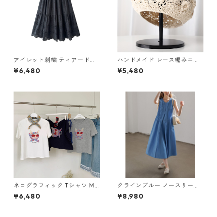
アイレット刺繍 ティアードロ
ハンドメイド レース編みニッ
ングスカート6col H 260119
トベレー帽 8col Y HY037
¥6,480
¥5,480
ネコグラフィック Tシャツ M
クラインブルー ノースリーブ
3col 250211
ロングドレス H 260113
¥6,480
¥8,980