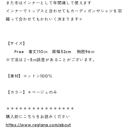
また冬はインナーとして年間通して使えます
インナーでトップスと合わせてもカーディガンやシャツを羽
織って合わせてもかわいく決まります✧
【サイズ】
Free 着丈110㎝ 肩幅32cm 胸囲96㎝
※寸法は２~3㎝誤差があることがございます。
【素材】コットン100％
【カラー】＊ベージュのみ
＊＊＊＊＊＊＊＊＊＊＊＊＊＊＊＊
購入前にこちらをお読みください
https://www.raglana.com/about