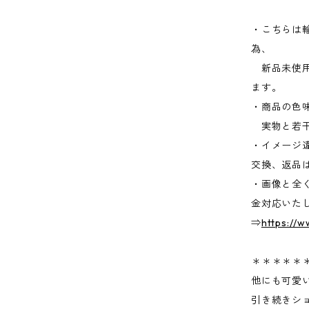
・こちらは
為、
新品未使用
ます。
・商品の色
実物と若干
・イメージ
交換、返品
・画像と全
金対応いた
⇒
https://
＊＊＊＊＊
他にも可愛
引き続きシ