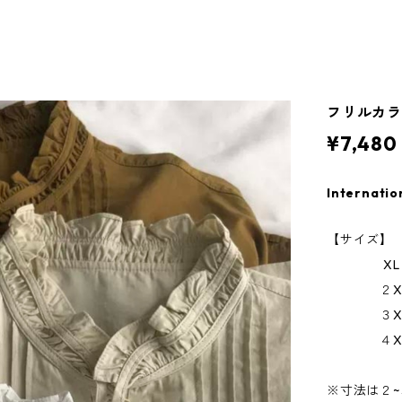
フリルカラー
¥7,480
Internatio
【サイズ】
XL ウ
２XL ウ
３XL ウ
４XL ウ
※寸法は２