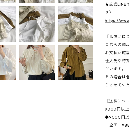
★公式LIN
り）
https://ww
【お届けに
こちらの商
お支払い確
仕入先や時
ざいます。
その場合は
らさせてい
【送料につ
9000円以
◆9000円
全国 ¥88