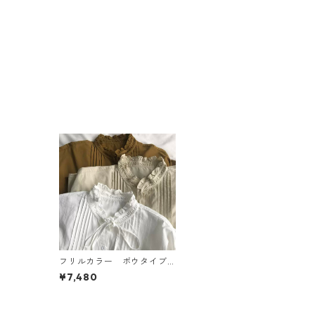
フリルカラー ボウタイブ
ラウス 3col N BR099
¥7,480