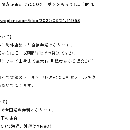
Eでお友達追加で¥500クーポンをもらう⤵⤵⤵（1回限
w.raglana.com/blog/2022/03/24/141853
ついて】
品は海外店舗より直接発送となります。
認から10日〜3週間前後での発送ですが、
期によって出荷まで最大1ヶ月程度かかる場合がご
個別で登録のメールアドレス宛にご相談メールを送
ただいております。
いて】
上で全国送料無料となります。
以下の場合
0 (北海道、沖縄は¥1480）