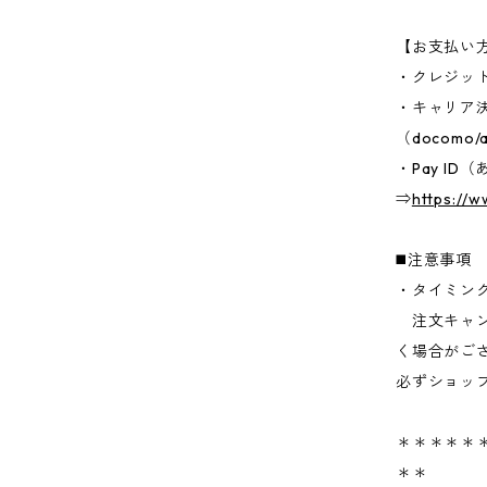
【お支払い
・クレジッ
・キャリア
（docomo/a
・Pay I
⇒
https://
◼️注意事項
・タイミン
注文キャン
く場合がご
必ずショッ
＊＊＊＊＊＊
＊＊