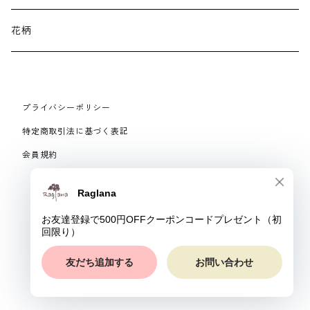
ネックレス・ブローチ
パジャマ
花柄
マフラー
プライバシーポリシー
手袋、ハンドカバー
特定商取引法に基づく表記
会員規約
スマートフォンケース、バッグ
© Raglana
リング
ベルト