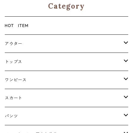
Category
HOT ITEM
アウター
コート
トップス
ジャケット
ブラウス・シャツ
ワンピース
Tシャツ・スウェット・パーカー
キャミソールワンピース
スカート
ニット・カーディガン
ジャンパースカート
ペチスカート
パンツ