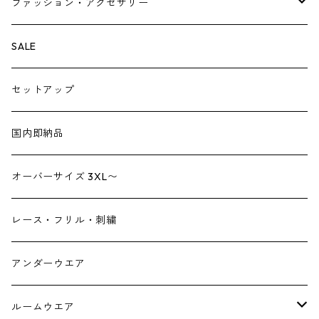
ベスト・ジレ
レギンス
ファッション・アクセサリー
ペチパンツ
バック
SALE
トートバック
サロペット
シューズ
セットアップ
ショルダーバック
ブーツ
ジャンプスーツ
帽子
国内即納品
リュックサック
パンプス
デニム
ヘアーアクセサリー
オーバーサイズ 3XL〜
財布
スニーカー
ストール
レース・フリル・刺繍
スマホケース スマホバック
サンダル
つけ襟
アンダーウエア
かごバック
イヤリング・ピアス
ルームウエア