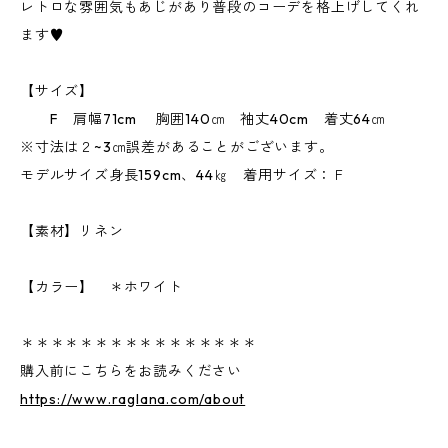
レトロな雰囲気もあじがあり普段のコーデを格上げしてくれ
ます♥
【サイズ】
F 肩幅71cm 胸囲140㎝ 袖丈40cm 着丈64㎝
※寸法は２~3㎝誤差があることがございます。
モデルサイズ身長159cm、44㎏ 着用サイズ：Ｆ
【素材】リネン
【カラー】 ＊ホワイト
＊＊＊＊＊＊＊＊＊＊＊＊＊＊＊＊
購入前にこちらをお読みください
https://www.raglana.com/about