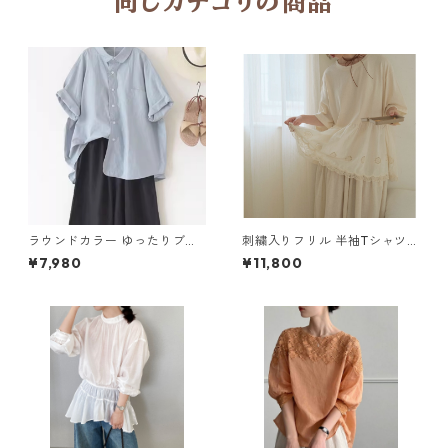
同じカテゴリの商品
ラウンドカラー ゆったりブラ
刺繍入りフリル 半袖Tシャツ Y
ウス 4col Y 260067
260079
¥7,980
¥11,800