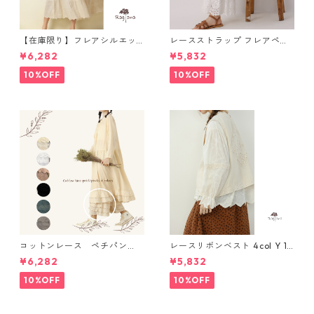
【在庫限り】フレアシルエッ
レースストラップ フレアペチ
ト キャミワンピース 2col N
パンツ Y 10925
¥6,282
¥5,832
WP123
10%OFF
10%OFF
コットンレース ペチパン
レースリボンベスト 4col Y 111
ツ 6 colors R2020131
15
¥6,282
¥5,832
10%OFF
10%OFF