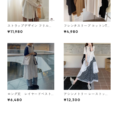
ストラップデザイン フリルブ
フレンチスリーブ コットンTシ
ラウス M 250393
ャツ Y 10917
¥11,980
¥4,980
ロング丈 レイヤードベスト
アシンメトリー レーストップ
N VB101
& チェック柄スカート セット
¥6,480
¥12,300
アップ M 250250