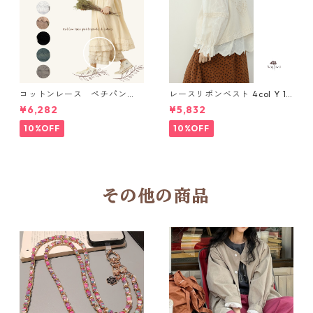
コットンレース ペチパン
レースリボンベスト 4col Y 111
ツ 6 colors R2020131
15
¥6,282
¥5,832
10%OFF
10%OFF
その他の商品