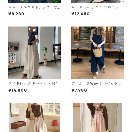
シャーリングストラップ オ
レースヘム デニム サロペット
ーバーオール N CP021
M 11190
¥8,980
¥12,480
ワイドレッグ サロペット M 12
デニム ２Wey サロペット N
-007
CP015
¥14,800
¥7,980