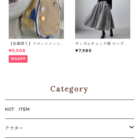
【在庫限り】フロントメッシ
ギンガムチェック柄 ロングス
ュ バックパック M 2col 11170
カート M 250370
¥5,508
¥7,980
15%OFF
Category
HOT ITEM
アウター