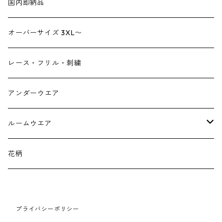
ブーツ
ジャンプスーツ
帽子
国内即納品
リュックサック
パンプス
デニム
ヘアーアクセサリー
オーバーサイズ 3XL〜
財布
スニーカー
ストール
レース・フリル・刺繍
スマホケース スマホバック
サンダル
つけ襟
アンダーウエア
かごバック
イヤリング・ピアス
ルームウエア
ネックレス・ブローチ
パジャマ
花柄
マフラー
プライバシーポリシー
手袋、ハンドカバー