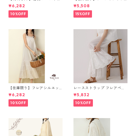
ブワンピース 10768
ュ バックパック M 2col 11170
¥6,282
¥5,508
10%OFF
15%OFF
【在庫限り】フレアシルエッ
レースストラップ フレアペチ
ト キャミワンピース 2col N
パンツ Y 10925
¥6,282
¥5,832
WP123
10%OFF
10%OFF