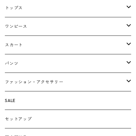
コート
トップス
ジャケット
ブラウス・シャツ
ワンピース
Tシャツ・スウェット・パーカー
キャミソールワンピース
スカート
ニット・カーディガン
ジャンパースカート
ペチスカート
パンツ
ベスト・ジレ
レギンス
ファッション・アクセサリー
ペチパンツ
バック
SALE
トートバック
サロペット
シューズ
セットアップ
ショルダーバック