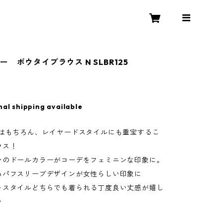
 ボウタイブラウス N SLBR125
nal shipping available
てはもちろん、レイヤードスタイルにも重宝するこ
ウス！
ンのドールカラーがコーデをフェミニンな印象に。
るパフスリーブデザインが女性らしい印象に
トスタイルどちらでも着られる丁度良い丈感が嬉し
♪