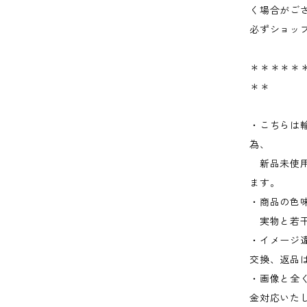
く場合がご
必ずショッ
＊＊＊＊＊＊
＊＊
・こちらは
為、
新品未使用
ます。
・商品の色
実物と若干
・イメージ
交換、返品
・画像と全
金対応いた