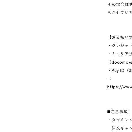
その場合は
らさせてい
【お支払い
・クレジッ
・キャリア
（docomo/a
・Pay I
⇒
https://ww
◼️注意事項
・タイミン
注文キャン