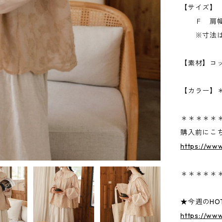
【サイズ】
Ｆ 肩幅61
※寸法は2
【素材】コッ
【カラー】
＊＊＊＊＊
購入前にこ
https://ww
＊＊＊＊＊
★今週のHOT
https://ww