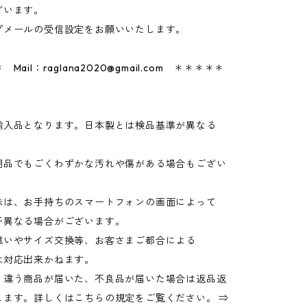
ざいます。
プメールの受信設定をお願いいたします。
 Mail：
raglana2020@gmail.com
＊＊＊＊＊
輸入品となります。日本製とは検品基準が異なる
品でもごくわずかな汚れや傷がある場合もござい
味は、お手持ちのスマートフォンの画面によって
異なる場合がございます。
違いやサイズ交換等、お客さまご都合による
は対応出来かねます。
く違う商品が届いた、不良品が届いた場合は返品返
します。詳しくはこちらの規定をご覧ください。 ⇒