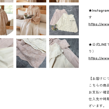
★Insta
す
https://www
★公式LIN
り）
https://ww
【お届けに
こちらの商
お支払い確
仕入先や時
ざいます。