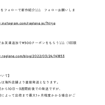
gramをフォローで新作紹介⤵⤵⤵ フォローお願いしま
.instagram.com/raglana.jp/?hl=ja
Eでお友達追加で¥500クーポンをもらう⤵⤵⤵（1回限
w.raglana.com/blog/2022/03/24/141853
ついて】
品は海外店舗より直接発送となります。
認から10日〜3週間前後での発送ですが、
期によって出荷まで最大1ヶ月程度かかる場合がご