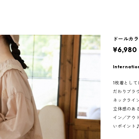
ドールカラー
¥6,980
Internatio
1枚着とし
だわりブラ
ネックライ
立体感のあ
イン／アウ
いポイント