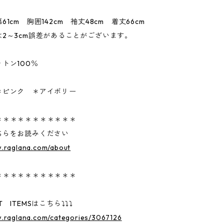
cm 胸囲142cm 袖丈48cm 着丈66cm
～3cm誤差があることがございます。
トン100％
＊ピンク ＊アイボリー
＊＊＊＊＊＊＊＊＊＊＊
ちらをお読みください
w.raglana.com/about
＊＊＊＊＊＊＊＊＊＊＊
 ITEMSはこちら⤵⤵⤵
w.raglana.com/categories/3067126