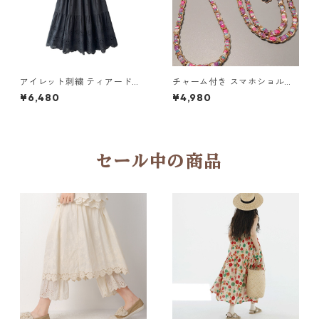
アイレット刺繍 ティアードロ
チャーム付き スマホショルダ
ングスカート6col H 260119
ーストラップ 5col H 260122
¥6,480
¥4,980
セール中の商品