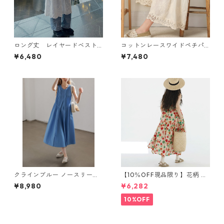
ロング丈 レイヤードベスト
コットンレースワイドペチパ
N VB101
ンツ 5 col R2020128
¥6,480
¥7,480
クラインブルー ノースリーブ
【10％OFF現品限り】花柄 ノ
ロングドレス H 260113
ースリーブワンピース 1076
¥8,980
¥6,282
8
10%OFF