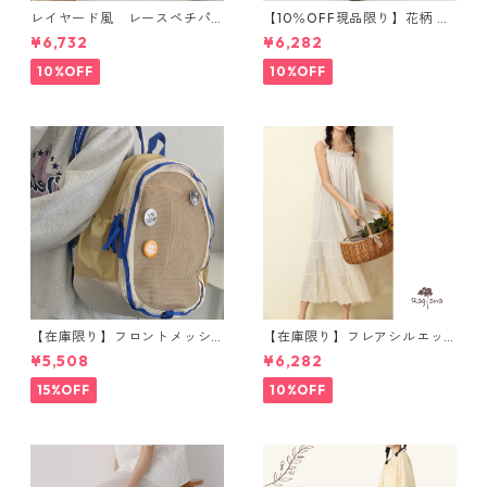
レイヤード風 レースペチパ
【10％OFF現品限り】花柄 ノ
ンツスカート 3col SK084
ースリーブワンピース 1076
¥6,732
¥6,282
8
10%OFF
10%OFF
【在庫限り】フロントメッシ
【在庫限り】フレアシルエッ
ュ バックパック M 2col 11170
ト キャミワンピース 2col N
¥5,508
¥6,282
WP123
15%OFF
10%OFF