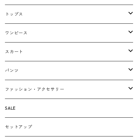
コート
トップス
ジャケット
ブラウス・シャツ
ワンピース
Tシャツ・スウェット・パーカー
キャミソールワンピース
スカート
ニット・カーディガン
ジャンパースカート
ペチスカート
パンツ
ベスト・ジレ
レギンス
ファッション・アクセサリー
ペチパンツ
バック
SALE
トートバック
サロペット
シューズ
セットアップ