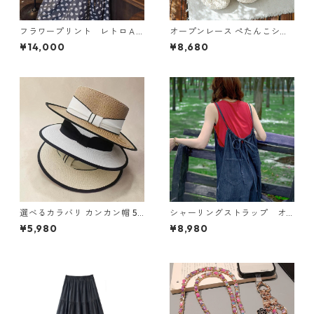
フラワープリント レトロＡ
オープンレース ぺたんこシュ
ラインスカート N SLSK094
ーズ 2col Y 260097
¥14,000
¥8,680
選べるカラバリ カンカン帽 5c
シャーリングストラップ オ
ol Y 260035
ーバーオール N CP021
¥5,980
¥8,980