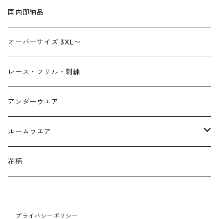
ショルダーバック
ブーツ
ジャンプスーツ
帽子
国内即納品
リュックサック
パンプス
デニム
ヘアーアクセサリー
オーバーサイズ 3XL〜
財布
スニーカー
ストール
レース・フリル・刺繍
スマホケース スマホバック
サンダル
つけ襟
アンダーウエア
かごバック
イヤリング・ピアス
ルームウエア
ネックレス・ブローチ
パジャマ
花柄
マフラー
プライバシーポリシー