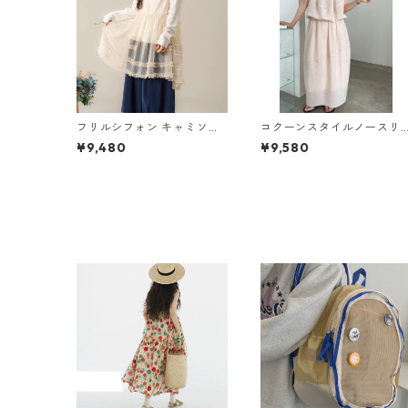
フリルシフォン キャミソー
コクーンスタイルノースリ
ル 2col Y 260031
ーブトップス＆スカートセ
¥9,480
¥9,580
ット 2col Y 260088