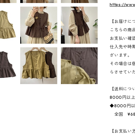
https://ww
【お届けに
こちらの商
お支払い確
仕入先や時
ざいます。
その場合は
らさせてい
【送料につ
8000円以
◆8000円
全国 ¥68
【お支払い