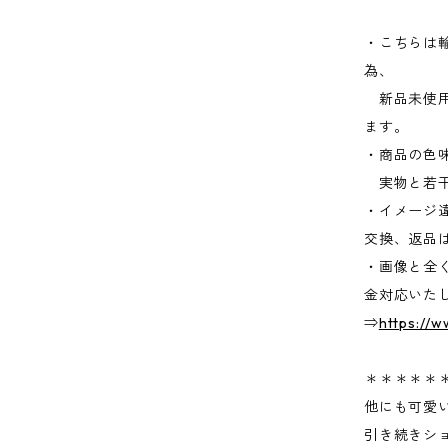
・こちらは
為、
新品未使用
ます。
・商品の色
実物と若干
・イメージ
交換、返品
・画像と全
金対応いた
⇒
https://
＊＊＊＊＊
他にも可愛
引き続きシ