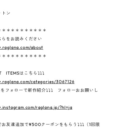
ットン
＊＊＊＊＊＊＊＊＊＊＊
ちらをお読みください
w.raglana.com/about
＊＊＊＊＊＊＊＊＊＊＊
 ITEMSはこちら⤵⤵⤵
w.raglana.com/categories/3067126
gramをフォローで新作紹介⤵⤵⤵ フォローおお願いし
.instagram.com/raglana.jp/?hl=ja
Eでお友達追加で¥500クーポンをもらう⤵⤵⤵（1回限