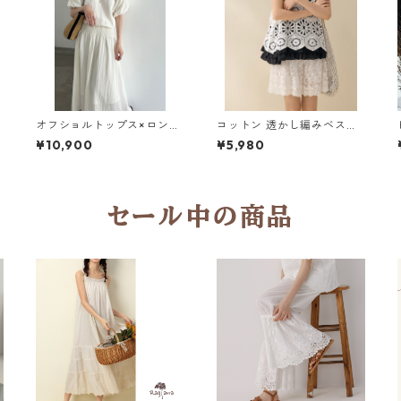
オフショルトップス×ロング
コットン 透かし編みベス
スカート セットアップ 3col
ト 2col H 260039
¥10,900
¥5,980
Y 260087
セール中の商品