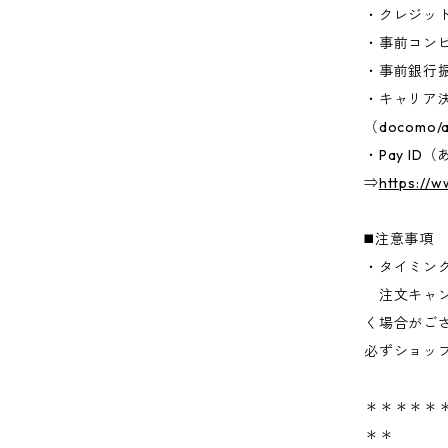
・クレジッ
・事前コン
・事前銀行
・キャリア
（docomo/a
・Pay I
⇒
https://
◼️注意事項
・タイミン
注文キャン
く場合がご
必ずショッ
＊＊＊＊＊＊
＊＊