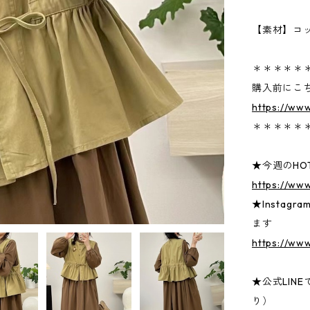
【素材】コ
＊＊＊＊＊
購入前にこ
https://ww
＊＊＊＊＊
★今週のHOT
https://ww
★Insta
ます
https://www
★公式LIN
り）