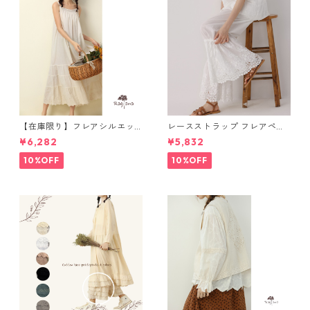
【在庫限り】フレアシルエッ
レースストラップ フレアペチ
ト キャミワンピース 2col N
パンツ Y 10925
¥6,282
¥5,832
WP123
10%OFF
10%OFF