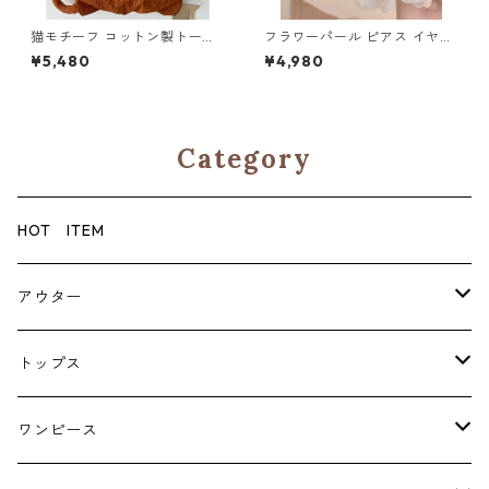
猫モチーフ コットン製トート
フラワーパール ピアス イヤリ
バッグ 3col Y 260100
ング Y 260098
¥5,480
¥4,980
Category
HOT ITEM
アウター
コート
トップス
ジャケット
ブラウス・シャツ
ワンピース