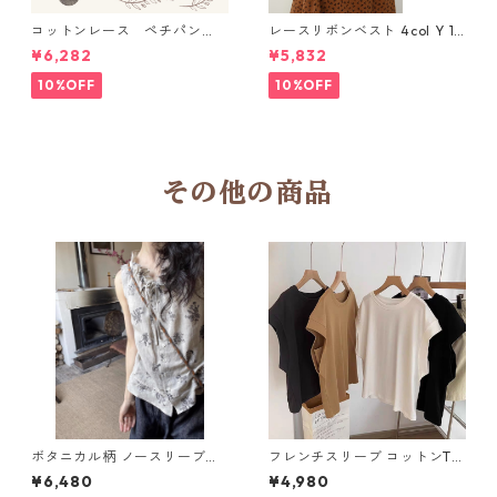
コットンレース ペチパン
レースリボンベスト 4col Y 111
ツ 6 colors R2020131
15
¥6,282
¥5,832
10%OFF
10%OFF
その他の商品
ボタニカル柄 ノースリーブブ
フレンチスリーブ コットンTシ
ラウス H 260121
ャツ Y 10917
¥6,480
¥4,980