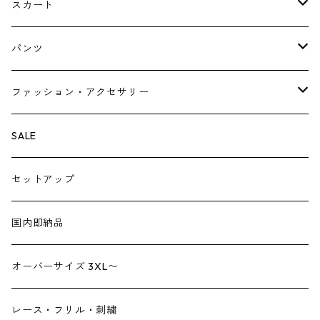
Tシャツ・スウェット・パーカー
キャミソールワンピース
スカート
ニット・カーディガン
ジャンパースカート
ペチスカート
パンツ
ベスト・ジレ
レギンス
ファッション・アクセサリー
ペチパンツ
バック
SALE
トートバック
サロペット
シューズ
セットアップ
ショルダーバック
ブーツ
ジャンプスーツ
帽子
国内即納品
リュックサック
パンプス
デニム
ヘアーアクセサリー
オーバーサイズ 3XL〜
財布
スニーカー
ストール
レース・フリル・刺繍