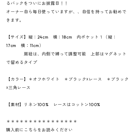
るバックをついにお披露目！！
オーナー自ら毎日使っていますが、、自信を持ってお勧めで
きます。
【サイズ】縦：24cm 横：18cm 内ポケット１（縦：
17cm 横：11cm）
肩紐は、内側で縛って調整可能 上部はマグネット
で留めるタイプ
【カラー】＊オフホワイト ＊ブラック☓レース ＊ブラック
☓三角レース
【素材】リネン100% レースはコットン100%
＊＊＊＊＊＊＊＊＊＊＊＊＊＊＊＊
購入前にこちらをお読みください