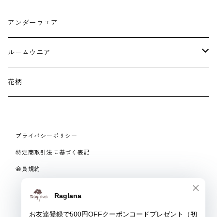
スマホケース スマホバック
サンダル
つけ襟
アンダーウエア
かごバック
イヤリング・ピアス
ルームウエア
ネックレス・ブローチ
パジャマ
花柄
マフラー
プライバシーポリシー
手袋、ハンドカバー
特定商取引法に基づく表記
会員規約
スマートフォンケース、バッグ
© Raglana
リング