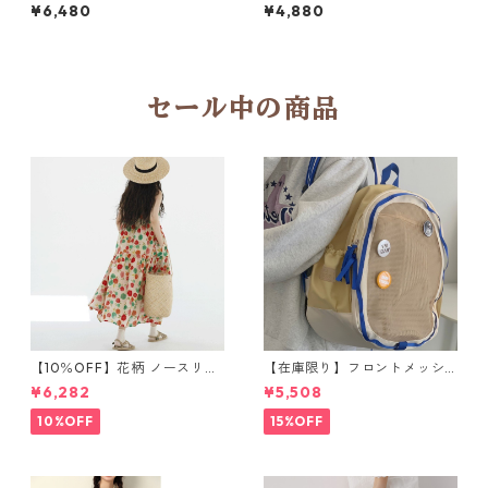
3col Y 260019
バッグ M 5col 250297
¥6,480
¥4,880
セール中の商品
【10％OFF】花柄 ノースリー
【在庫限り】フロントメッシ
ブワンピース 10768
ュ バックパック M 2col 11170
¥6,282
¥5,508
10%OFF
15%OFF