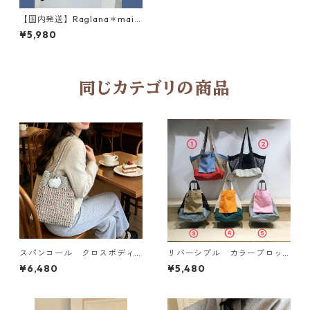
【国内発送】Raglana＊maie
コラボオリジナルバック H 101
¥5,980
70
同じカテゴリの商品
スパンコール クロスボディ
リバーシブル カラーブロッ
バッグ 3col Y 260101
ク メッシュショルダーバッ
¥6,480
¥5,480
グ 6col H 260066