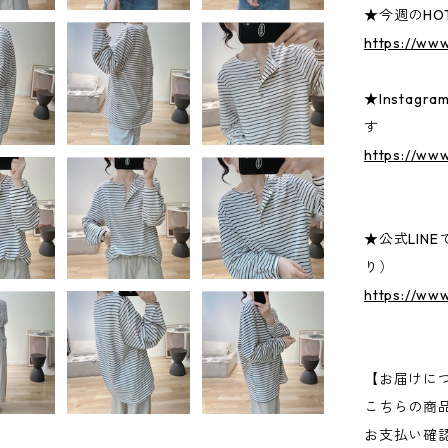
★今週のHOT
https://ww
★Insta
す
https://www
★公式LIN
り）
https://ww
【お届けに
こちらの商
お支払い確