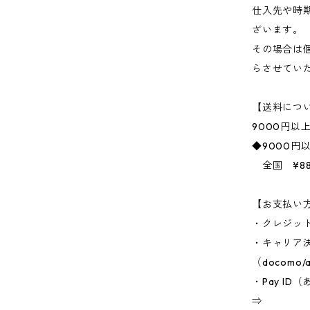
仕入先や時
ざいます。
その場合は
らさせてい
【送料につ
9000円以
◆9000円
全国 ¥88
【お支払い
・クレジッ
・キャリア
（docomo/a
・Pay I
⇒