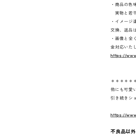
・商品の色
実物と若干
・イメージ
交換、返品
・画像と全
金対応いた
https://ww
＊＊＊＊＊
他にも可愛
引き続きシ
https://ww
不良品以