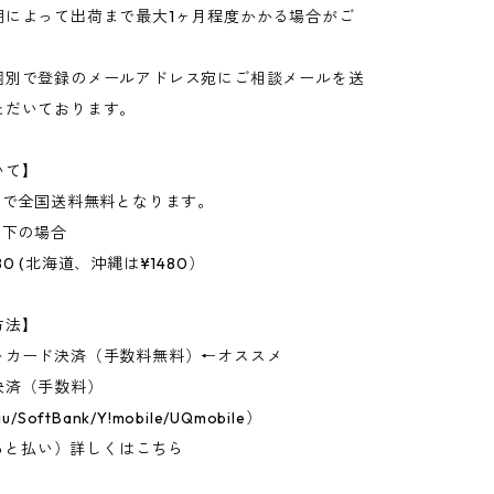
期によって出荷まで最大1ヶ月程度かかる場合がご
個別で登録のメールアドレス宛にご相談メールを送
ただいております。
いて】
上で全国送料無料となります。
以下の場合
0 (北海道、沖縄は¥1480）
方法】
トカード決済（手数料無料）←オススメ
決済（手数料）
u/SoftBank/Y!mobile/UQmobile）
D（あと払い）詳しくはこちら