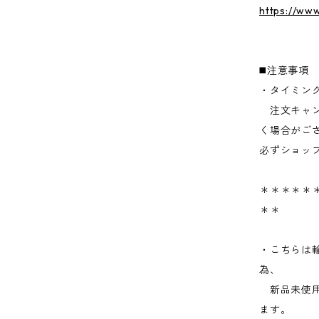
https://ww
◼️注意事項
・タイミン
注文キャン
く場合がご
必ずショッ
＊＊＊＊＊＊
＊＊
・こちらは
為、
新品未使用
ます。