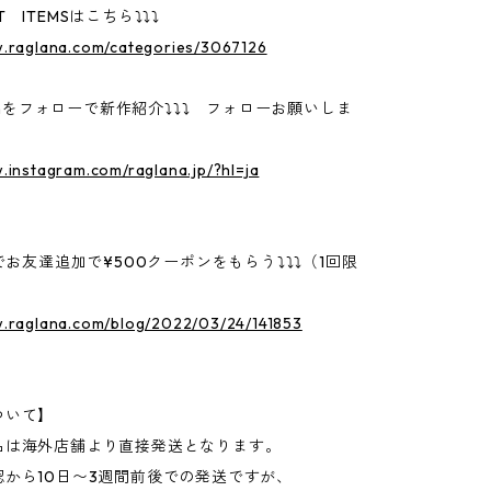
 ITEMSはこちら⤵⤵⤵
w.raglana.com/categories/3067126
gramをフォローで新作紹介⤵⤵⤵ フォローお願いしま
.instagram.com/raglana.jp/?hl=ja
Eでお友達追加で¥500クーポンをもらう⤵⤵⤵（1回限
w.raglana.com/blog/2022/03/24/141853
ついて】
品は海外店舗より直接発送となります。
認から10日〜3週間前後での発送ですが、