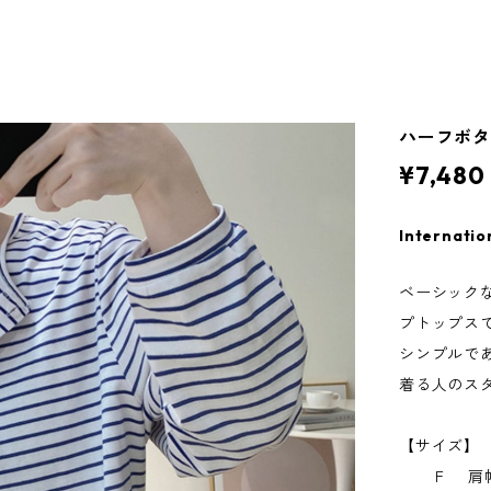
ハーフボタン
¥7,480
Internatio
ベーシック
プトップス
シンプルで
着る人のス
【サイズ】
Ｆ 肩幅41