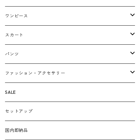
ジャケット
ブラウス・シャツ
ワンピース
Tシャツ・スウェット・パーカー
キャミソールワンピース
スカート
ニット・カーディガン
ジャンパースカート
ペチスカート
パンツ
ベスト・ジレ
レギンス
ファッション・アクセサリー
ペチパンツ
バック
SALE
トートバック
サロペット
シューズ
セットアップ
ショルダーバック
ブーツ
ジャンプスーツ
帽子
国内即納品