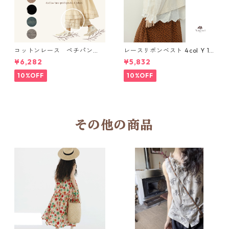
コットンレース ペチパン
レースリボンベスト 4col Y 111
ツ 6 colors R2020131
15
¥6,282
¥5,832
10%OFF
10%OFF
その他の商品