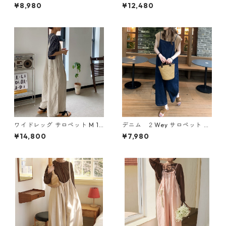
ーバーオール N CP021
M 11190
¥8,980
¥12,480
ワイドレッグ サロペット M 12
デニム ２Wey サロペット N
-007
CP015
¥14,800
¥7,980