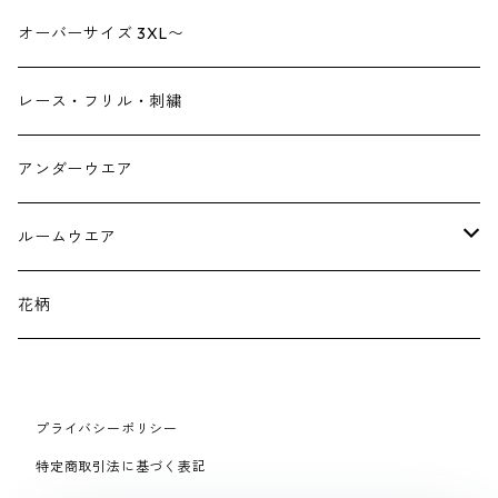
リュックサック
パンプス
デニム
ヘアーアクセサリー
オーバーサイズ 3XL〜
財布
スニーカー
ストール
レース・フリル・刺繍
スマホケース スマホバック
サンダル
つけ襟
アンダーウエア
かごバック
イヤリング・ピアス
ルームウエア
ネックレス・ブローチ
パジャマ
花柄
マフラー
プライバシーポリシー
手袋、ハンドカバー
特定商取引法に基づく表記