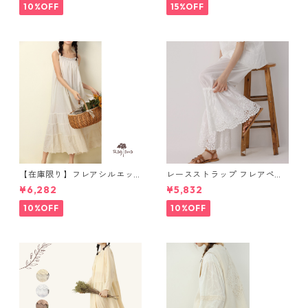
10%OFF
15%OFF
【在庫限り】フレアシルエッ
レースストラップ フレアペチ
ト キャミワンピース 2col N
パンツ Y 10925
¥6,282
¥5,832
WP123
10%OFF
10%OFF