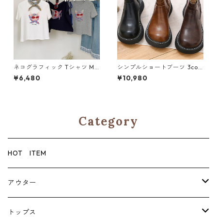
ネコグラフィック Tシャツ M
シンプルショートブーツ 3col
3col 250211
or 110759
¥6,480
¥10,980
Category
HOT ITEM
アウター
コート
トップス