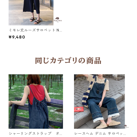
ミモレ丈ルーズサロペット N 1
0868
¥9,480
同じカテゴリの商品
シャーリングストラップ オ
レースヘム デニム サロペット