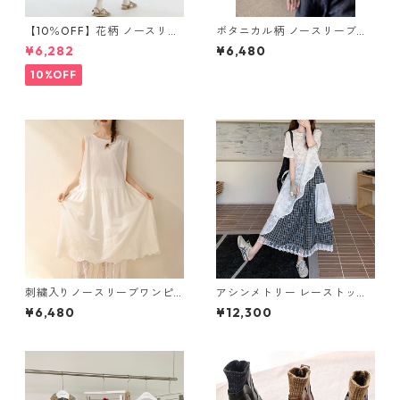
【10％OFF】花柄 ノースリー
ボタニカル柄 ノースリーブブ
ブワンピース 10768
ラウス H 260121
¥6,282
¥6,480
10%OFF
刺繍入りノースリーブワンピ
アシンメトリー レーストップ
ース 2col H 260054
& チェック柄スカート セット
¥6,480
¥12,300
アップ M 250250