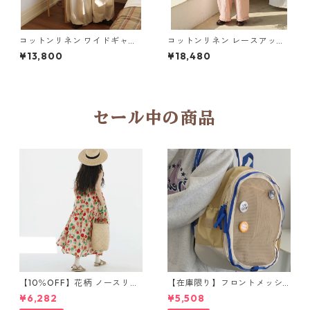
コットンリネン ワイドギャザ
コットンリネン レースアップ
ーサロペット Y 260064
サロペット Y 260063
¥13,800
¥18,480
セール中の商品
【10％OFF】花柄 ノースリー
【在庫限り】フロントメッシ
ブワンピース 10768
ュ バックパック M 2col 11170
¥6,282
¥5,508