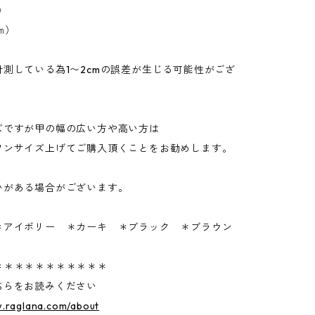
）
5㎝）
測している為1〜2cmの誤差が生じる可能性がござ
ズですが甲の幅の広い方や高い方は
ワンサイズ上げてご購入頂くことをお勧めします。
いがある場合がございます。
＊アイボリー ＊カーキ ＊ブラック ＊ブラウン
＊＊＊＊＊＊＊＊＊＊＊
ちらをお読みください
w.raglana.com/about