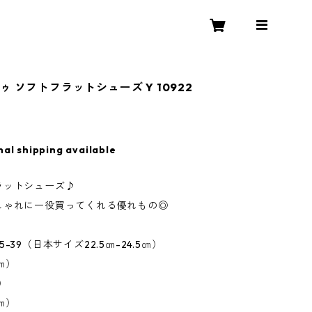
 ソフトフラットシューズ Y 10922
nal shipping available
ラットシューズ♪
しゃれに一役買ってくれる優れもの◎
-39（日本サイズ22.5㎝-24.5㎝）
5㎝）
）
5㎝）