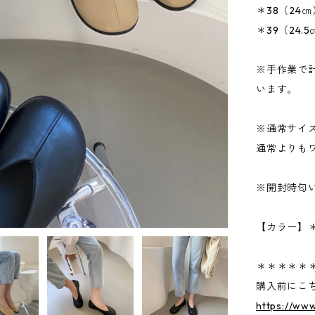
＊38（24㎝
＊39（24.
※手作業で計
います。
※通常サイ
通常よりも
※開封時匂
【カラー】
＊＊＊＊＊
購入前にこ
https://ww