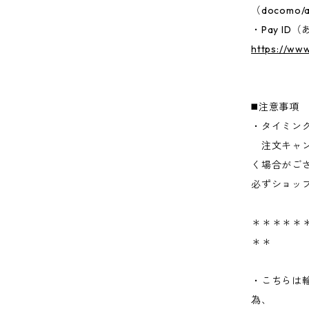
（docomo/a
・Pay I
https://ww
◼️注意事項
・タイミン
注文キャン
く場合がご
必ずショッ
＊＊＊＊＊＊
＊＊
・こちらは
為、