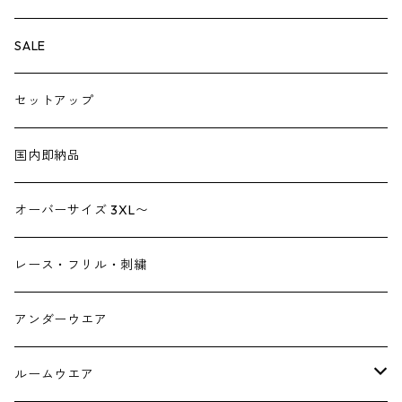
ペチパンツ
バック
SALE
トートバック
サロペット
シューズ
セットアップ
ショルダーバック
ブーツ
ジャンプスーツ
帽子
国内即納品
リュックサック
パンプス
デニム
ヘアーアクセサリー
オーバーサイズ 3XL〜
財布
スニーカー
ストール
レース・フリル・刺繍
スマホケース スマホバック
サンダル
つけ襟
アンダーウエア
かごバック
イヤリング・ピアス
ルームウエア