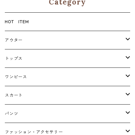
Category
HOT ITEM
アウター
コート
トップス
ジャケット
ブラウス・シャツ
ワンピース
Tシャツ・スウェット・パーカー
キャミソールワンピース
スカート
ニット・カーディガン
ジャンパースカート
ペチスカート
パンツ
ベスト・ジレ
レギンス
ファッション・アクセサリー