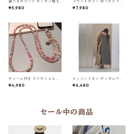
選べるカラバリ カンカン帽 5c
ラウンドカラー ゆったりブラ
ol Y 260035
ウス 4col Y 260067
¥5,980
¥7,980
チャーム付き スマホショルダ
コットンリネン ギンガムワン
ーストラップ 5col H 260122
ピ Y 260076
¥4,980
¥6,480
セール中の商品