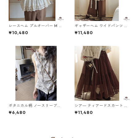
レースヘム プルオーバー M 25
ギャザーヘム ワイドパンツ M
0417
3col 250397
¥10,480
¥11,480
ボタニカル柄 ノースリーブブ
シア― ティアードスカート M
ラウス H 260121
2col 250413
¥6,480
¥11,480