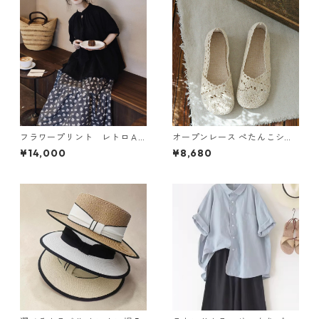
フラワープリント レトロＡ
オープンレース ぺたんこシュ
ラインスカート N SLSK094
ーズ 2col Y 260097
¥14,000
¥8,680