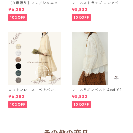
【在庫限り】フレアシルエッ
レースストラップ フレアペチ
ト キャミワンピース 2col N
パンツ Y 10925
¥6,282
¥5,832
WP123
10%OFF
10%OFF
コットンレース ペチパン
レースリボンベスト 4col Y 111
ツ 6 colors R2020131
15
¥6,282
¥5,832
10%OFF
10%OFF