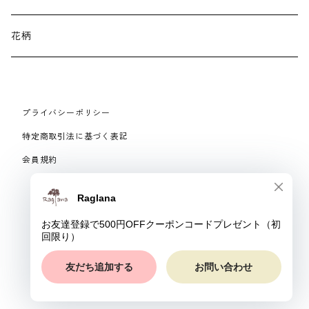
ネックレス・ブローチ
パジャマ
花柄
マフラー
プライバシーポリシー
手袋、ハンドカバー
特定商取引法に基づく表記
会員規約
スマートフォンケース、バッグ
© Raglana
リング
ベルト