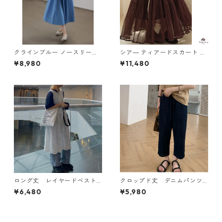
クラインブルー ノースリーブ
シア― ティアードスカート M
ロングドレス H 260113
2col 250413
¥8,980
¥11,480
ロング丈 レイヤードベスト
クロップド丈 デニムパンツ
N VB101
N PA085
¥6,480
¥5,980