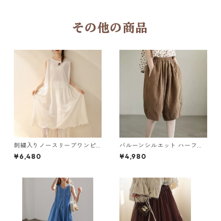
その他の商品
刺繍入りノースリーブワンピ
バルーンシルエット ハーフパ
ース 2col H 260054
ンツ 4col Y 260103
¥6,480
¥4,980