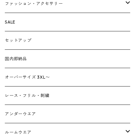
ベスト・ジレ
レギンス
ファッション・アクセサリー
ペチパンツ
バック
SALE
トートバック
サロペット
シューズ
セットアップ
ショルダーバック
ブーツ
ジャンプスーツ
帽子
国内即納品
リュックサック
パンプス
デニム
ヘアーアクセサリー
オーバーサイズ 3XL〜
財布
スニーカー
ストール
レース・フリル・刺繍
スマホケース スマホバック
サンダル
つけ襟
アンダーウエア
かごバック
イヤリング・ピアス
ルームウエア