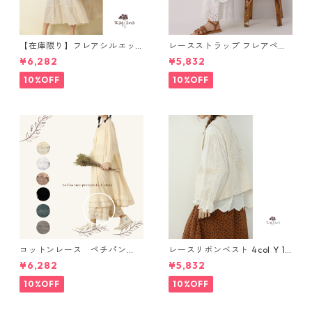
【在庫限り】フレアシルエッ
レースストラップ フレアペチ
ト キャミワンピース 2col N
パンツ Y 10925
¥6,282
¥5,832
WP123
10%OFF
10%OFF
コットンレース ペチパン
レースリボンベスト 4col Y 111
ツ 6 colors R2020131
15
¥6,282
¥5,832
10%OFF
10%OFF