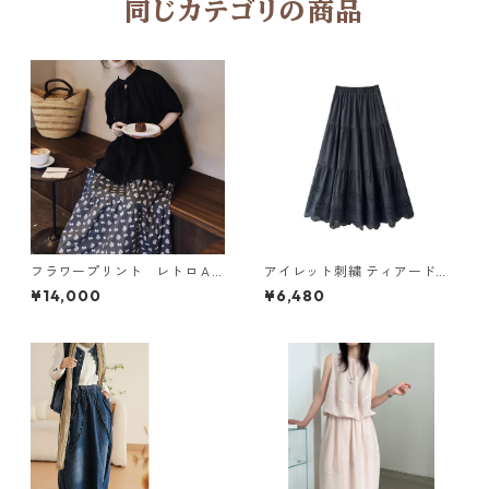
同じカテゴリの商品
フラワープリント レトロＡ
アイレット刺繍 ティアードロ
ラインスカート N SLSK094
ングスカート6col H 260119
¥14,000
¥6,480