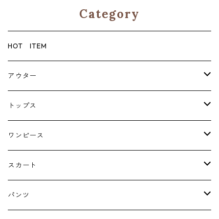
Category
HOT ITEM
アウター
コート
トップス
ジャケット
ブラウス・シャツ
ワンピース
Tシャツ・スウェット・パーカー
キャミソールワンピース
スカート
ニット・カーディガン
ジャンパースカート
ペチスカート
パンツ