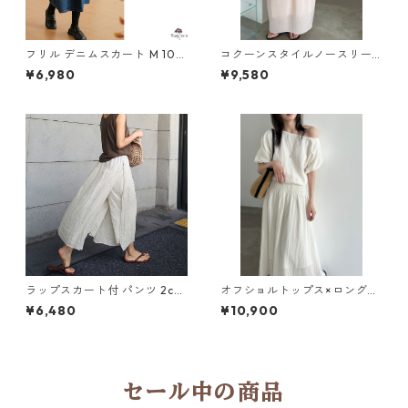
フリル デニムスカート M 105
コクーンスタイルノースリー
73
ブトップス＆スカートセット 2
¥6,980
¥9,580
col Y 260088
ラップスカート付 パンツ 2col
オフショルトップス×ロングス
M 10658
カート セットアップ 3col Y 2
¥6,480
¥10,900
60087
セール中の商品