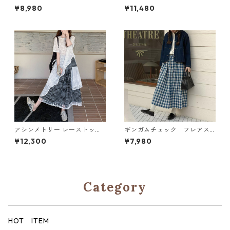
バー M 3col 250378
col H 260123
¥8,980
¥11,480
アシンメトリー レーストップ
ギンガムチェック フレアス
& チェック柄スカート セット
カート N SK075
¥12,300
¥7,980
アップ M 250250
Category
HOT ITEM