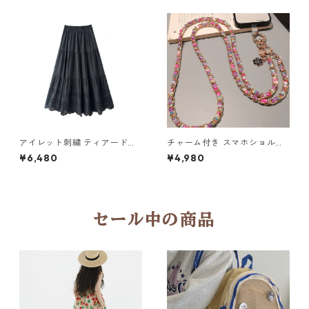
アイレット刺繍 ティアードロ
チャーム付き スマホショルダ
ングスカート6col H 260119
ーストラップ 5col H 260122
¥6,480
¥4,980
セール中の商品