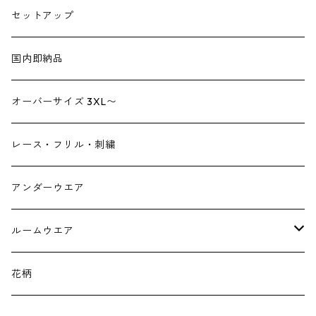
トートバック
サロペット
シューズ
セットアップ
ショルダーバック
ブーツ
ジャンプスーツ
帽子
国内即納品
リュックサック
パンプス
デニム
ヘアーアクセサリー
オーバーサイズ 3XL〜
財布
スニーカー
ストール
レース・フリル・刺繍
スマホケース スマホバック
サンダル
つけ襟
アンダーウエア
かごバック
イヤリング・ピアス
ルームウエア
ネックレス・ブローチ
パジャマ
花柄