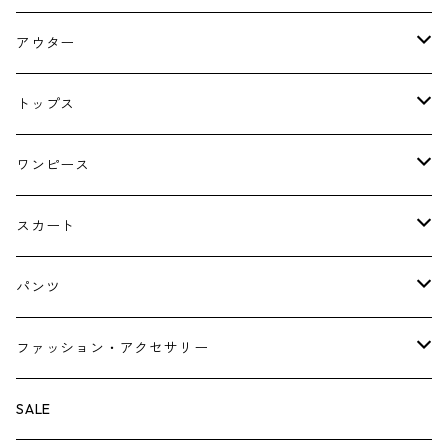
アウター
コート
トップス
ジャケット
ブラウス・シャツ
ワンピース
Tシャツ・スウェット・パーカー
キャミソールワンピース
スカート
ニット・カーディガン
ジャンパースカート
ペチスカート
パンツ
ベスト・ジレ
レギンス
ファッション・アクセサリー
ペチパンツ
バック
SALE