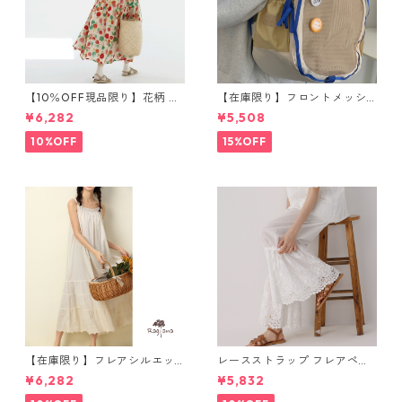
【10％OFF現品限り】花柄 ノ
【在庫限り】フロントメッシ
ースリーブワンピース 1076
ュ バックパック M 2col 11170
¥6,282
¥5,508
8
10%OFF
15%OFF
【在庫限り】フレアシルエッ
レースストラップ フレアペチ
ト キャミワンピース 2col N
パンツ Y 10925
¥6,282
¥5,832
WP123