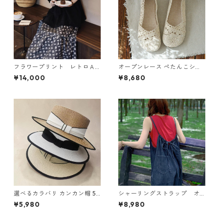
フラワープリント レトロＡ
オープンレース ぺたんこシュ
ラインスカート N SLSK094
ーズ 2col Y 260097
¥14,000
¥8,680
選べるカラバリ カンカン帽 5c
シャーリングストラップ オ
ol Y 260035
ーバーオール N CP021
¥5,980
¥8,980