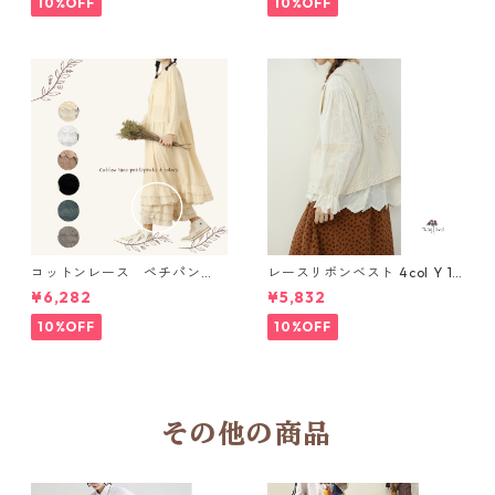
10%OFF
10%OFF
コットンレース ペチパン
レースリボンベスト 4col Y 111
ツ 6 colors R2020131
15
¥6,282
¥5,832
10%OFF
10%OFF
その他の商品