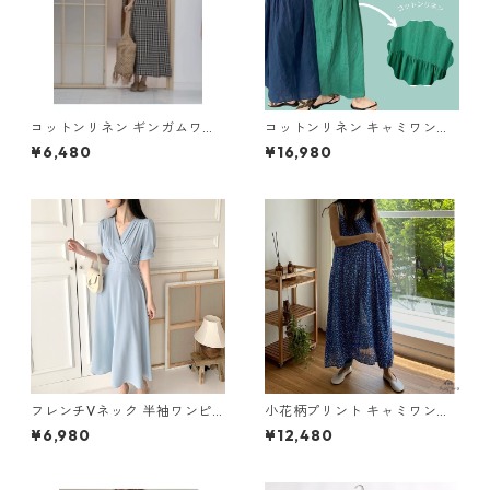
コットンリネン ギンガムワン
コットンリネン キャミワンピ
ピ Y 260076
M 2col 250325
¥6,480
¥16,980
フレンチVネック 半袖ワンピ
小花柄プリント キャミワンピ
ース 6col Y 260082
ース M 11081
¥6,980
¥12,480