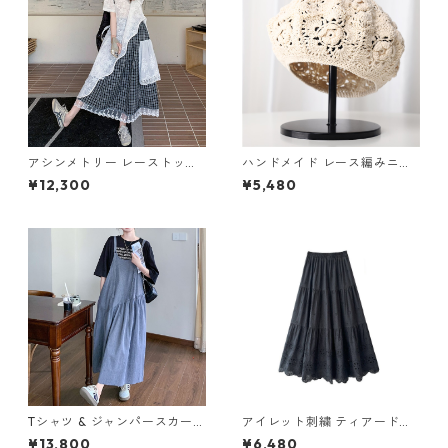
アシンメトリー レーストップ
ハンドメイド レース編みニッ
& チェック柄スカート セット
トベレー帽 8col Y HY037
¥12,300
¥5,480
アップ M 250250
Tシャツ & ジャンパースカート
アイレット刺繍 ティアードロ
セットアップ M 250310
ングスカート6col H 260119
¥13,800
¥6,480