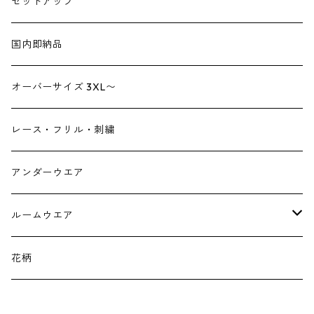
サロペット
シューズ
セットアップ
ショルダーバック
ブーツ
ジャンプスーツ
帽子
国内即納品
リュックサック
パンプス
デニム
ヘアーアクセサリー
オーバーサイズ 3XL〜
財布
スニーカー
ストール
レース・フリル・刺繍
スマホケース スマホバック
サンダル
つけ襟
アンダーウエア
かごバック
イヤリング・ピアス
ルームウエア
ネックレス・ブローチ
パジャマ
花柄
マフラー