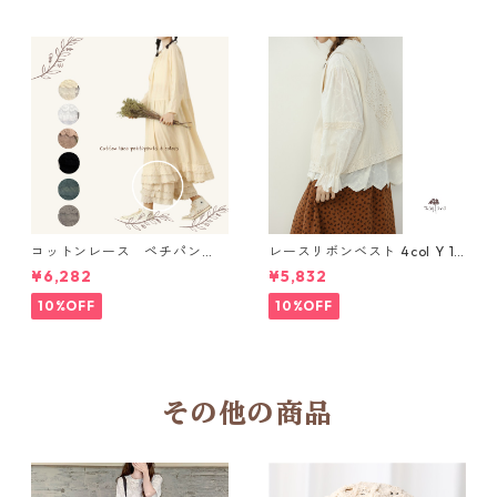
コットンレース ペチパン
レースリボンベスト 4col Y 111
ツ 6 colors R2020131
15
¥6,282
¥5,832
10%OFF
10%OFF
その他の商品