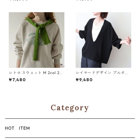
レトロ スウェット M 2col 25
レイヤードデザイン プルオー
0439
バー M 250380
¥7,480
¥9,480
Category
HOT ITEM