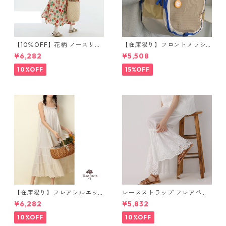
【10％OFF】花柄 ノースリー
【在庫限り】フロントメッシ
ブワンピース 10768
ュ バックパック M 2col 11170
¥6,282
¥5,508
10%OFF
15%OFF
【在庫限り】フレアシルエッ
レースストラップ フレアペチ
ト キャミワンピース 2col N
パンツ Y 10925
¥6,282
¥5,832
WP123
10%OFF
10%OFF