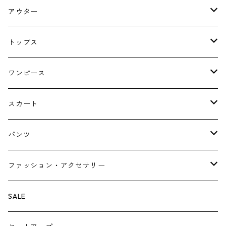
アウター
コート
トップス
ジャケット
ブラウス・シャツ
ワンピース
Tシャツ・スウェット・パーカー
キャミソールワンピース
スカート
ニット・カーディガン
ジャンパースカート
ペチスカート
パンツ
ベスト・ジレ
レギンス
ファッション・アクセサリー
ペチパンツ
バック
SALE
トートバック