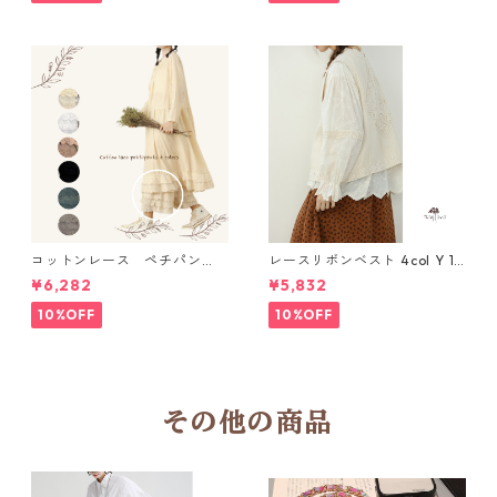
コットンレース ペチパン
レースリボンベスト 4col Y 111
ツ 6 colors R2020131
15
¥6,282
¥5,832
10%OFF
10%OFF
その他の商品