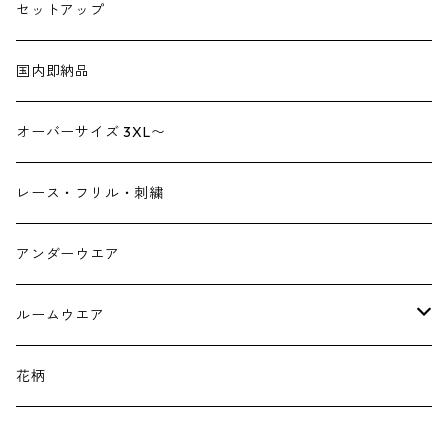
トートバック
サロペット
シューズ
セットアップ
ショルダーバック
ブーツ
ジャンプスーツ
帽子
国内即納品
リュックサック
パンプス
デニム
ヘアーアクセサリー
オーバーサイズ 3XL〜
財布
スニーカー
ストール
レース・フリル・刺繍
スマホケース スマホバック
サンダル
つけ襟
アンダーウエア
かごバック
イヤリング・ピアス
ルームウエア
ネックレス・ブローチ
パジャマ
花柄
マフラー