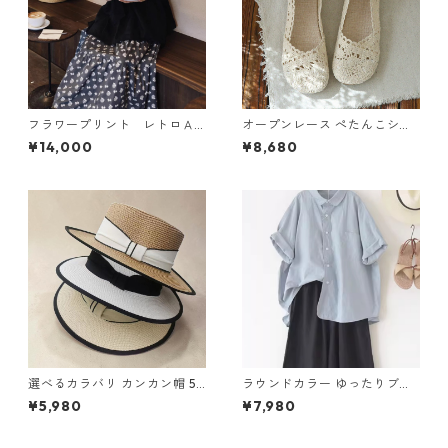
フラワープリント レトロＡ
オープンレース ぺたんこシュ
ラインスカート N SLSK094
ーズ 2col Y 260097
¥14,000
¥8,680
選べるカラバリ カンカン帽 5c
ラウンドカラー ゆったりブラ
ol Y 260035
ウス 4col Y 260067
¥5,980
¥7,980