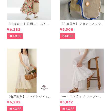
【10％OFF】花柄 ノースリー
【在庫限り】フロントメッシ
ブワンピース 10768
ュ バックパック M 2col 11170
¥6,282
¥5,508
10%OFF
15%OFF
【在庫限り】フレアシルエッ
レースストラップ フレアペチ
ト キャミワンピース 2col N
パンツ Y 10925
¥6,282
¥5,832
WP123
10%OFF
10%OFF