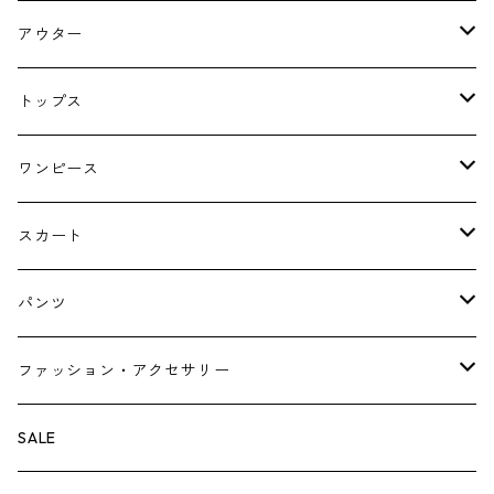
アウター
コート
トップス
ジャケット
ブラウス・シャツ
ワンピース
Tシャツ・スウェット・パーカー
キャミソールワンピース
スカート
ニット・カーディガン
ジャンパースカート
ペチスカート
パンツ
ベスト・ジレ
レギンス
ファッション・アクセサリー
ペチパンツ
バック
SALE