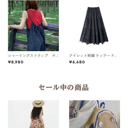
シャーリングストラップ オ
アイレット刺繍 ティアードロ
ーバーオール N CP021
ングスカート6col H 260119
¥8,980
¥6,480
セール中の商品