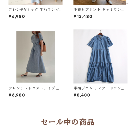
フレンチVネック 半袖ワンピ
小花柄プリント キャミワンピ
ース 6col Y 260082
ース M 11081
¥6,980
¥12,480
フレンチレトロストライプ ワ
半袖デニム ティアードワンピ
ンピース Y 260084
ース Y 10638
¥6,980
¥8,480
セール中の商品