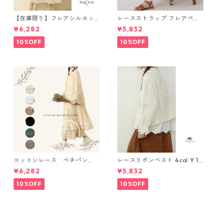
【在庫限り】フレアシルエッ
レースストラップ フレアペチ
ト キャミワンピース 2col N
パンツ Y 10925
¥6,282
¥5,832
WP123
10%OFF
10%OFF
コットンレース ペチパン
レースリボンベスト 4col Y 111
ツ 6 colors R2020131
15
¥6,282
¥5,832
10%OFF
10%OFF