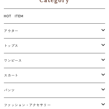
Category
HOT ITEM
アウター
コート
トップス
ジャケット
ブラウス・シャツ
ワンピース
Tシャツ・スウェット・パーカー
キャミソールワンピース
スカート
ニット・カーディガン
ジャンパースカート
ペチスカート
パンツ
ベスト・ジレ
レギンス
ファッション・アクセサリー