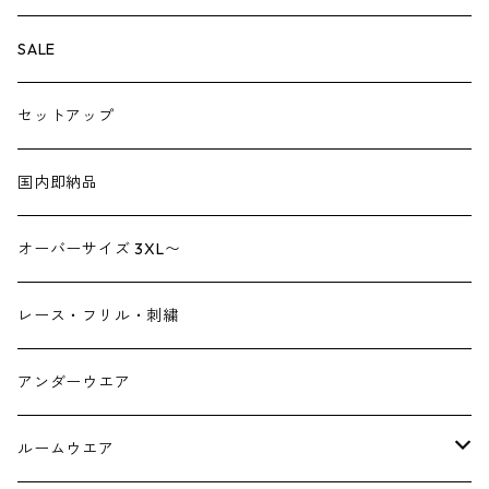
ペチパンツ
バック
SALE
トートバック
サロペット
シューズ
セットアップ
ショルダーバック
ブーツ
ジャンプスーツ
帽子
国内即納品
リュックサック
パンプス
デニム
ヘアーアクセサリー
オーバーサイズ 3XL〜
財布
スニーカー
ストール
レース・フリル・刺繍
スマホケース スマホバック
サンダル
つけ襟
アンダーウエア
かごバック
イヤリング・ピアス
ルームウエア