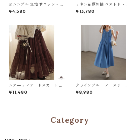
※シンプル 無地 サコッシュ 2
リネン花柄刺繍 ベストドレス
col W BA023
Y 260029
¥4,580
¥13,780
シア― ティアードスカート M
クラインブルー ノースリーブ
2col 250413
ロングドレス H 260113
¥11,480
¥8,980
Category