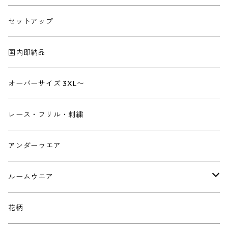
トートバック
サロペット
シューズ
セットアップ
ショルダーバック
ブーツ
ジャンプスーツ
帽子
国内即納品
リュックサック
パンプス
デニム
ヘアーアクセサリー
オーバーサイズ 3XL〜
財布
スニーカー
ストール
レース・フリル・刺繍
スマホケース スマホバック
サンダル
つけ襟
アンダーウエア
かごバック
イヤリング・ピアス
ルームウエア
ネックレス・ブローチ
パジャマ
花柄