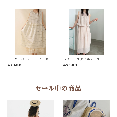
ピーターパンカラー ノースリ
コクーンスタイルノースリー
ーブワンピース 2col Y 26005
ブトップス＆スカートセット 2
¥7,480
¥9,580
7
col Y 260088
セール中の商品