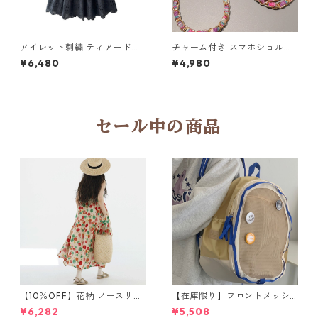
アイレット刺繍 ティアードロ
チャーム付き スマホショルダ
ングスカート6col H 260119
ーストラップ 5col H 260122
¥6,480
¥4,980
セール中の商品
【10％OFF】花柄 ノースリー
【在庫限り】フロントメッシ
ブワンピース 10768
ュ バックパック M 2col 11170
¥6,282
¥5,508