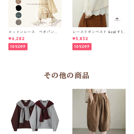
コットンレース ペチパン
レースリボンベスト 4col Y 111
ツ 6 colors R2020131
15
¥6,282
¥5,832
10%OFF
10%OFF
その他の商品