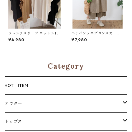
フレンチスリーブ コットンTシ
ペチパンツエプロンスカー
ャツ Y 10917
ト 5col SK008
¥4,980
¥7,980
Category
HOT ITEM
アウター
コート
トップス