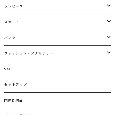
ジャケット
ブラウス・シャツ
ワンピース
Tシャツ・スウェット・パーカー
キャミソールワンピース
スカート
ニット・カーディガン
ジャンパースカート
ペチスカート
パンツ
ベスト・ジレ
レギンス
ファッション・アクセサリー
ペチパンツ
バック
SALE
トートバック
サロペット
シューズ
セットアップ
ショルダーバック
ブーツ
ジャンプスーツ
帽子
国内即納品
リュックサック
パンプス