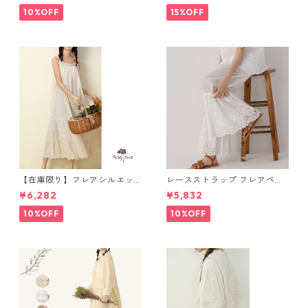
10%OFF
15%OFF
【在庫限り】フレアシルエッ
レースストラップ フレアペチ
ト キャミワンピース 2col N
パンツ Y 10925
¥6,282
¥5,832
WP123
10%OFF
10%OFF