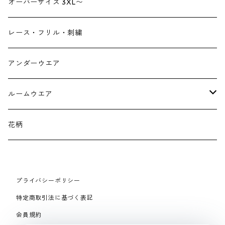
デニム
ヘアーアクセサリー
オーバーサイズ 3XL〜
財布
スニーカー
ストール
レース・フリル・刺繍
スマホケース スマホバック
サンダル
つけ襟
アンダーウエア
かごバック
イヤリング・ピアス
ルームウエア
ネックレス・ブローチ
パジャマ
花柄
マフラー
プライバシーポリシー
手袋、ハンドカバー
特定商取引法に基づく表記
会員規約
スマートフォンケース、バッグ